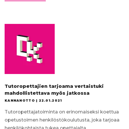
katsaus
koulujen
digitalisaatioon
kevään
2020
etäopetusjakson
jälkeen
Tutoropettajien tarjoama vertaistuki
mahdollistettava myös jatkossa
KANNANOTTO |
22.01.2021
Tutoropettajatoiminta on erinomaiseksi koettua
opetustoimen henkilöstökoulutusta, joka tarjoaa
henkilökohtaista tukea opettajalta...