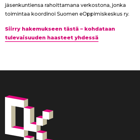
jäsenkuntiensa rahoittamana verkostona, jonka
toimintaa koordinoi Suomen eOppimiskeskus ry.
Siirry hakemukseen tästä – kohdataan
tulevaisuuden haasteet yhdessä