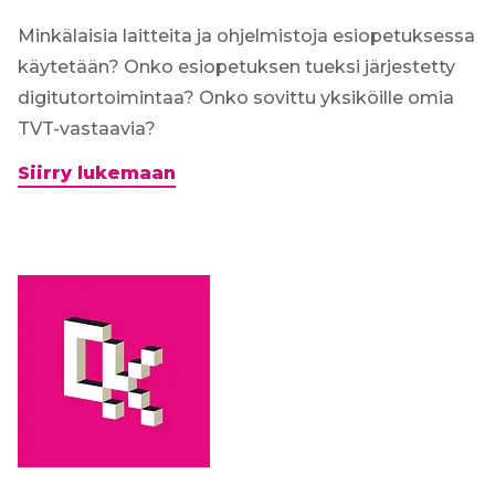
18.5.2020
Minkälaisia laitteita ja ohjelmistoja esiopetuksessa
käytetään? Onko esiopetuksen tueksi järjestetty
digitutortoimintaa? Onko sovittu yksiköille omia
TVT-vastaavia?
Digikilta-
Siirry lukemaan
webinaari
8.5.2019:
Esiopetus
&
TVT