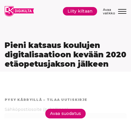
Siirry
sisältöön
Avaa
Liity kiltaan
valikko
Pieni katsaus koulujen
digitalisaatioon kevään 2020
etäopetusjakson jälkeen
Hyppää
suoraan
PYSY KÄRRYILLÄ – TILAA UUTISKIRJE
tuloksiin
Sähköpostiosoite
(pakollinen)
Avaa suodatus