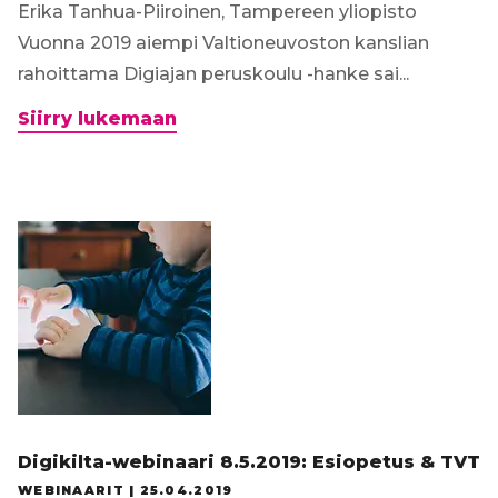
Erika Tanhua-Piiroinen, Tampereen yliopisto
Vuonna 2019 aiempi Valtioneuvoston kanslian
rahoittama Digiajan peruskoulu -hanke sai...
Mitä
Siirry lukemaan
kuului
koulujen
digitalisaatiolle
ennen
kevään
2020
poikkeustilaa
–
Digiajan
peruskoulu
II
-
Digikilta-webinaari 8.5.2019: Esiopetus & TVT
selvitys
julkaistiin
WEBINAARIT |
25.04.2019