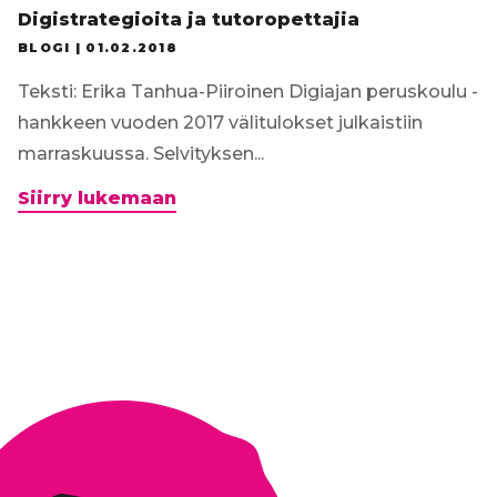
Digistrategioita ja tutoropettajia
BLOGI |
01.02.2018
Teksti: Erika Tanhua-Piiroinen Digiajan peruskoulu -
hankkeen vuoden 2017 välitulokset julkaistiin
marraskuussa. Selvityksen...
Digistrategioita
Siirry lukemaan
ja
tutoropettajia