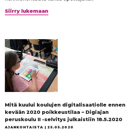
Tutoropettajien
Siirry lukemaan
tarjoama
vertaistuki
mahdollistettava
myös
jatkossa
Mitä kuului koulujen digitalisaatiolle ennen
kevään 2020 poikkeustilaa – Digiajan
peruskoulu II -selvitys julkaistiin 18.5.2020
AJANKOHTAISTA |
25.05.2020