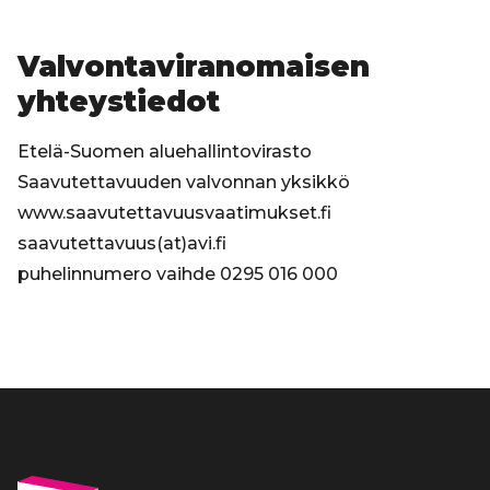
Valvontaviranomaisen
yhteystiedot
Etelä-Suomen aluehallintovirasto
Saavutettavuuden valvonnan yksikkö
www.saavutettavuusvaatimukset.fi
saavutettavuus(at)avi.fi
puhelinnumero vaihde 0295 016 000