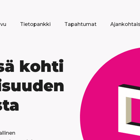
ivu
Tietopankki
Tapahtumat
Ajankohtai
ä kohti
isuuden
sta
allinen