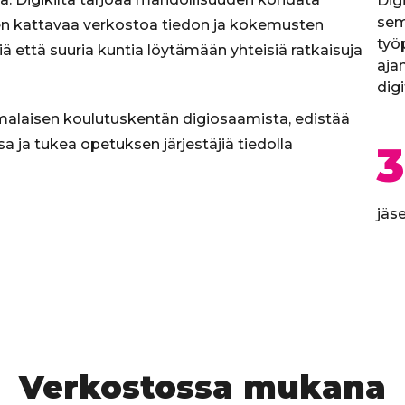
Digi
sem
n kattavaa verkostoa tiedon ja kokemusten
työp
ä että suuria kuntia löytämään yhteisiä ratkaisuja
aja
digi
omalaisen koulutuskentän digiosaamista, edistää
a ja tukea opetuksen järjestäjiä tiedolla
jäs
Verkostossa mukana