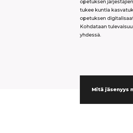
opetuksen järjestäjien
tukee kuntia kasvatuk
opetuksen digitalisaa
Kohdataan tulevaisuu
yhdessä.
Mitä jäsenyys