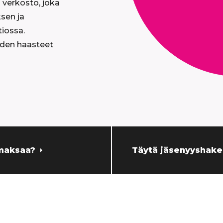
 verkosto, joka
sen ja
tiossa.
den haasteet
 maksaa?
Täytä jäsenyyshak