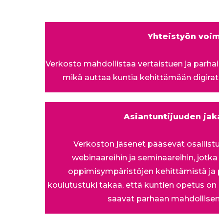
Yhteistyön voi
Verkosto mahdollistaa vertaistuen ja parha
mikä auttaa kuntia kehittämään digira
Asiantuntijuuden ja
Verkoston jäsenet pääsevät osallist
webinaareihin ja seminaareihin, jotka
oppimisympäristöjen kehittämistä ja 
koulutustuki takaa, että kuntien opetus on a
saavat parhaan mahdollisen