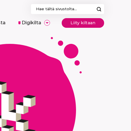
Haku:
sta
Digikilta
Liity kiltaan