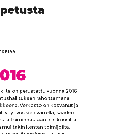
opetusta
TORIAA
016
ikilta on perustettu vuonna 2016
tushallituksen rahoittamana
kkeena. Verkosto on kasvanut ja
ittynyt vuosien varrella, saaden
tosta toiminnastaan niin kunnilta
n muiltakin kentän toimijoilta.