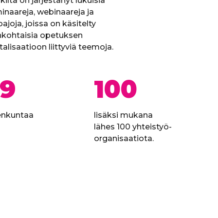
kilta on järjestänyt lukuisia
inaareja, webinaareja ja
ajoja, joissa on käsitelty
nkohtaisia opetuksen
talisaatioon liittyviä teemoja.
39
100
enkuntaa
lisäksi mukana
lähes 100 yhteistyö-
organisaatiota.