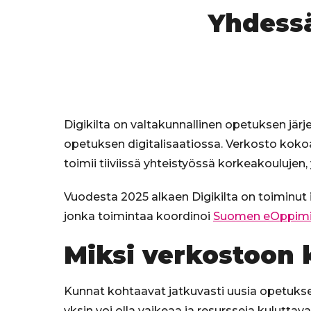
Yhdessä
Digikilta on valtakunnallinen opetuksen järj
opetuksen digitalisaatiossa. Verkosto koko
toimii tiiviissä yhteistyössä korkeakoulujen
Vuodesta 2025 alkaen Digikilta on toiminut
jonka toimintaa koordinoi
Suomen eOppimi
Miksi verkostoon k
Kunnat kohtaavat jatkuvasti uusia opetuksen
yksin voi olla vaikeaa ja resursseja kulutta