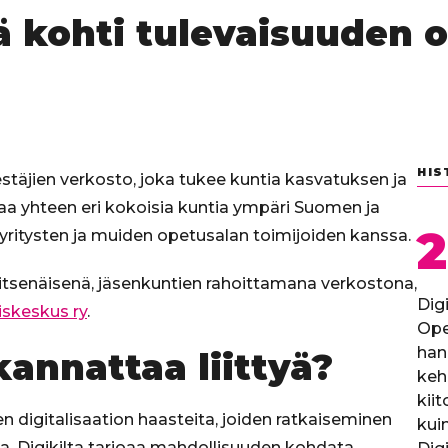
 kohti tulevaisuuden 
HIS
estäjien verkosto, joka tukee kuntia kasvatuksen ja
aa yhteen eri kokoisia kuntia ympäri Suomen ja
2
, yritysten ja muiden opetusalan toimijoiden kanssa.
 itsenäisenä, jäsenkuntien rahoittamana verkostona,
Dig
skeskus ry
.
Ope
han
annattaa liittyä?
keh
kii
 digitalisaation haasteita, joiden ratkaiseminen
kui
vaa. Digikilta tarjoaa mahdollisuuden kohdata