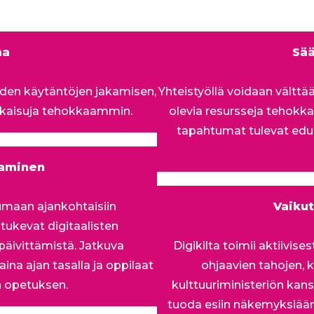
ma
Sää
iden käytäntöjen jakamisen,
Yhteistyöllä voidaan vältt
tkaisuja tehokkaammin.
olevia resursseja tehokka
tapahtumat tulevat edul
kaminen
umaan ajankohtaisiin
Vaikut
 tukevat digitaalisten
päivittämistä. Jatkuva
Digikilta toimii aktiivis
ina ajan tasalla ja oppilaat
ohjaavien tahojen, 
 opetuksen.
kulttuuriministeriön kan
tuoda esiin näkemyksiään 