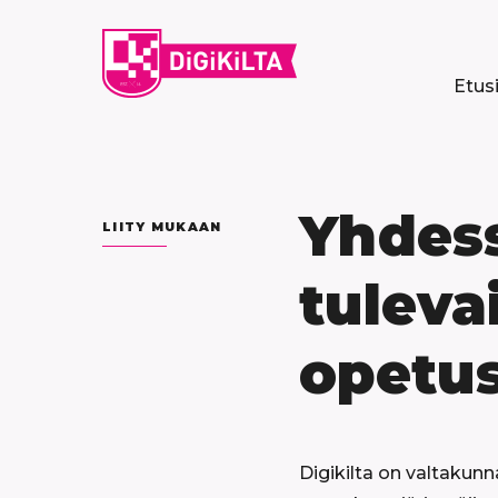
Siirry
sisältöön
Etus
Yhdess
LIITY MUKAAN
tuleva
opetu
Digikilta on valtakunn