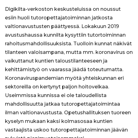
Digikilta-verkoston keskusteluissa on noussut
esiin huoli tutoropettajatoiminnan jatkosta
valtionavustusten päättyessä. Lokakuun 2019
avustushaussa kunnilta kysyttiin tutortoiminnan
rahoitusmahdollisuuksista. Tuolloin kunnat näkivät
tilanteen valoisampana, mutta mm. koronavirus on
vaikuttanut kuntien taloustilanteeseen ja
kehittämistyö on vaarassa jäädä toteutumatta.
Koronaviruspandemian myötä yhteiskunnan eri
sektoreilla on kertynyt paljon hoitovelkaa.
Useimmissa kunnissa ei ole taloudellista
mahdollisuutta jatkaa tutoropettajatoimintaa
ilman valtionavustusta. Opetushallituksen tuoreen
kyselyn mukaan kaksi kolmasosaa kuntien
vastaajista uskoo tutoropettajatoiminnan jäävän