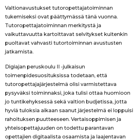
Valtionavustukset tutoropettajatoiminnan
tukemiseksi ovat päättymässä tänä vuonna.
Tutoropettajatoiminnan merkitystä ja
vaikuttavuutta kartoittavat selvitykset kuitenkin
puoltavat vahvasti tutortoiminnan avustusten
jatkamista.
Digiajan peruskoulu II -julkaisun
toimenpidesuosituksissa todetaan, että
tutoropettajajärjestelmä olisi varmistettava
pysyväksi toiminnaksi, joka tulisi ottaa huomioon
jo tuntikehyksessä sekä valtion budjetissa, jotta
hyviä tuloksia aikaan saanut järjestelmä ei loppuisi
rahoituksen puutteeseen. Vertaisoppimisen ja
yhteisopettajuuden on todettu parantavan
opettajien digitaalista osaamista ja laajentavan