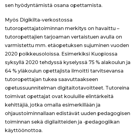
sen hyödyntämistä osana opettamista.
Myös Digikilta-verkostossa
tutoropettajatoiminnan merkitys on havaittu –
tutoropettajien tarjoaman vertaistuen avulla on
varmistettu mm. etäopetuksen sujuminen vuoden
2020 poikkeusoloissa. Esimerkiksi Kuopiossa
syksyllä 2020 tehdyssä kyselyssä 75 % alakoulun ja
64 % yläkoulun opettajista ilmoitti tarvitsevansa
tutoropettajan tukea saavuttaakseen
opetussuunnitelman digitaitotavoitteet. Tutoreina
toimivat opettajat ovat kouluille elintärkeitä
kehittäjiä, jotka omalla esimerkillään ja
ohjaustoiminnallaan edistävät uuden pedagogisen
toiminnan sekä digilaitteiden ja -pedagogiikan
käyttöönottoa.