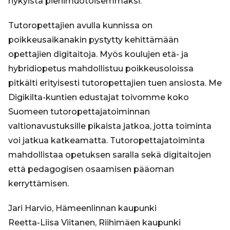
nykyistä pienimuotoisemmaksi.
Tutoropettajien avulla kunnissa on
poikkeusaikanakin pystytty kehittämään
opettajien digitaitoja. Myös koulujen etä- ja
hybridiopetus mahdollistuu poikkeusoloissa
pitkälti erityisesti tutoropettajien tuen ansiosta. Me
Digikilta-kuntien edustajat toivomme koko
Suomeen tutoropettajatoiminnan
valtionavustuksille pikaista jatkoa, jotta toiminta
voi jatkua katkeamatta. Tutoropettajatoiminta
mahdollistaa opetuksen saralla sekä digitaitojen
että pedagogisen osaamisen pääoman
kerryttämisen.
Jari Harvio, Hämeenlinnan kaupunki
Reetta-Liisa Viitanen, Riihimäen kaupunki