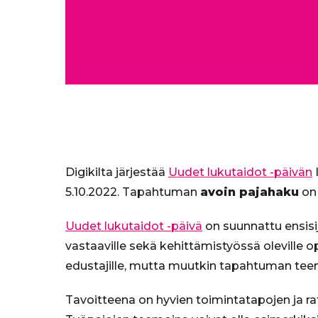
Digikilta järjestää
Uudet lukutaidot -päivän
5.10.2022. Tapahtuman
avoin pajahaku
on 
Uudet lukutaidot -päivä
on suunnattu ensisij
vastaaville sekä kehittämistyössä oleville opet
edustajille, mutta muutkin tapahtuman teem
Tavoitteena on hyvien toimintatapojen ja rat