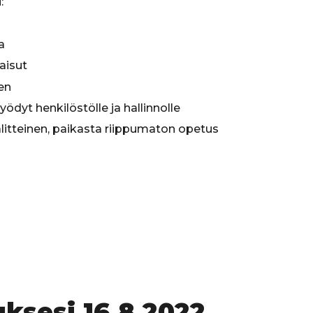
:
a
kaisut
en
dyt henkilöstölle ja hallinnolle
itteinen, paikasta riippumaton opetus
ksesi 16.8.2022