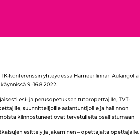
ITK-konferenssin yhteydessä Hämeenlinnan Aulangolla
käynnissä 9.-16.8.2022.
aisesti esi- ja perusopetuksen tutoropettajille, TVT-
tajille, suunnittelijoille asiantuntijoille ja hallinnon
oista kiinnostuneet ovat tervetulleita osallistumaan.
kaisujen esittely ja jakaminen – opettajalta opettajalle.