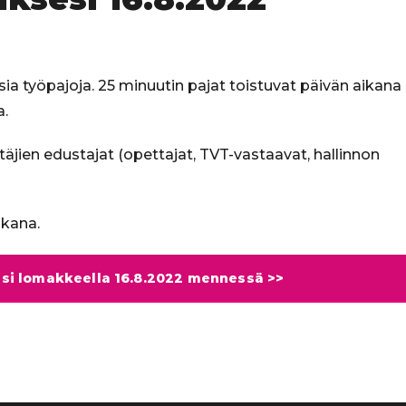
ia työpajoja. 25 minuutin pajat toistuvat päivän aikana
a.
täjien edustajat (opettajat, TVT-vastaavat, hallinnon
ikana.
si lomakkeella 16.8.2022 mennessä >>