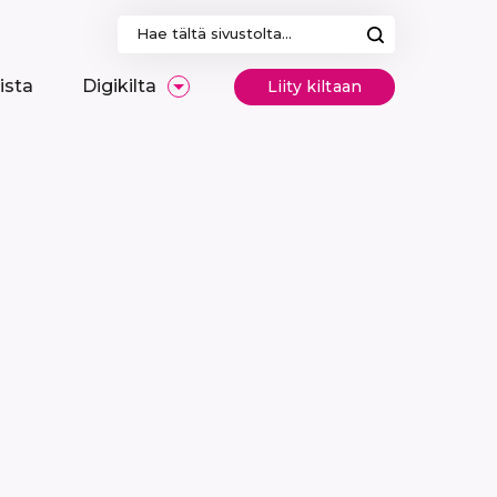
Haku:
ista
Digikilta
Liity kiltaan