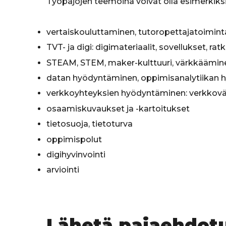
Työpajojen teemoina voivat olla esimerkiksi
vertaiskouluttaminen, tutoropettajatoimint
TVT- ja digi: digimateriaalit, sovellukset, rat
STEAM, STEM, maker-kulttuuri, värkkäämin
datan hyödyntäminen, oppimisanalytiikan hyö
verkkoyhteyksien hyödyntäminen: verkkoväl
osaamiskuvaukset ja -kartoitukset
tietosuoja, tietoturva
oppimispolut
digihyvinvointi
arviointi
Lähetä pajaehdotu