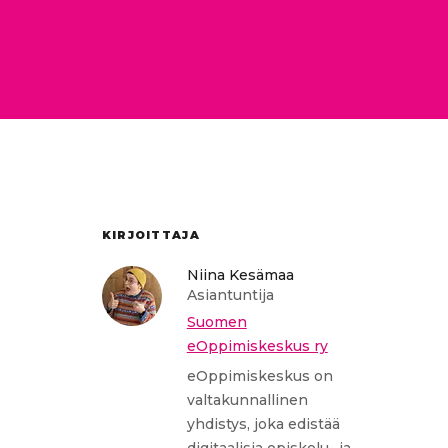
KIRJOITTAJA
Niina Kesämaa
Asiantuntija
Suomen
eOppimiskeskus ry
eOppimiskeskus on
valtakunnallinen
yhdistys, joka edistää
digitaalisia opiskelu- ja