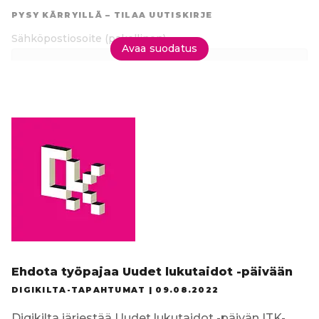
suoraan
PYSY KÄRRYILLÄ – TILAA UUTISKIRJE
tuloksiin
Sähköpostiosoite
(pakollinen)
Avaa suodatus
Tilaa uutiskirje
Ehdota työpajaa Uudet lukutaidot -päivään
DIGIKILTA-TAPAHTUMAT |
09.08.2022
Digikilta järjestää Uudet lukutaidot -päivän ITK-