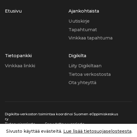
Etusivu
Ajankohtaista
Uutiskirje
Tapahtumat
Vinkkaa tapahtuma
Tietopankki
Digikilta
Vinkkaa linkki
Liity Digikiltaan
Tietoa verkostosta
Ota yhteyttä
Digikilta-verkoston toimintaa koordinoi Suomen eOppimiskeskus
ry.
Tietosuojaseloste
Saavutettavuusseloste
Sivusto käyttää evästeitä.
Lue lisää tietosuojaselosteesta
.