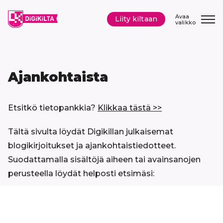
Siirry
sisältöön
Avaa
Liity kiltaan
valikko
Ajankohtaista
Etsitkö tietopankkia?
Klikkaa tästä >>
Tältä sivulta löydät Digikillan julkaisemat
blogikirjoitukset ja ajankohtaistiedotteet.
Suodattamalla sisältöjä aiheen tai avainsanojen
perusteella löydät helposti etsimäsi:
Hyppää