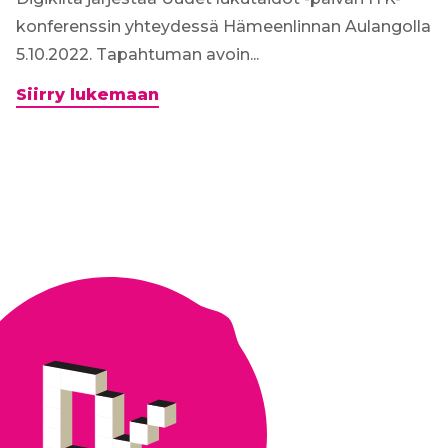
konferenssin yhteydessä Hämeenlinnan Aulangolla
5.10.2022. Tapahtuman avoin...
Ehdota
Siirry lukemaan
työpajaa
Uudet
lukutaidot
-
päivään