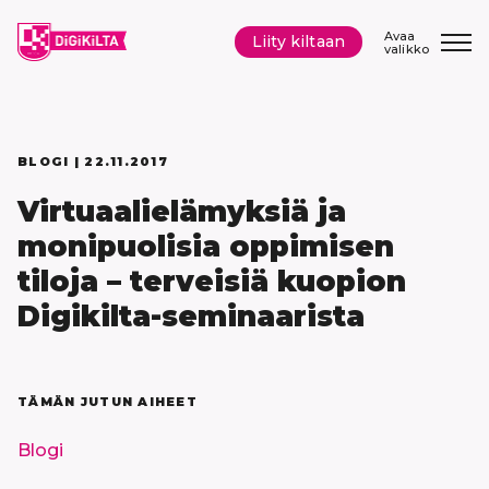
Siirry
sisältöön
Avaa
Liity kiltaan
valikko
BLOGI |
22.11.2017
Virtuaalielämyksiä ja
monipuolisia oppimisen
tiloja – terveisiä kuopion
Digikilta-seminaarista
TÄMÄN JUTUN AIHEET
Blogi