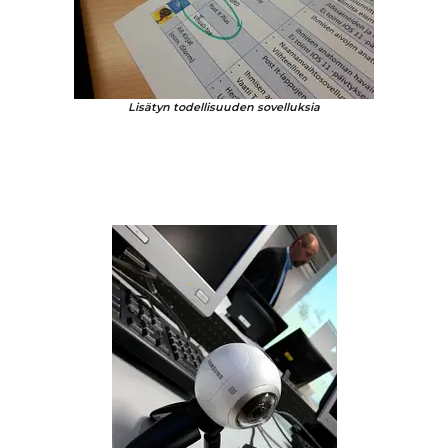
Lisätyn todellisuuden sovelluksia