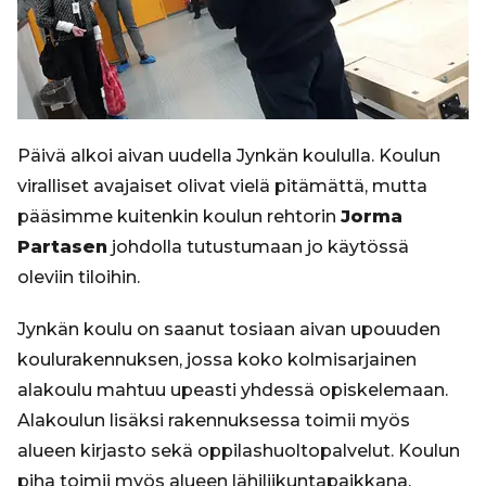
Päivä alkoi aivan uudella Jynkän koululla. Koulun
viralliset avajaiset olivat vielä pitämättä, mutta
pääsimme kuitenkin koulun rehtorin
Jorma
Partasen
johdolla tutustumaan jo käytössä
oleviin tiloihin.
Jynkän koulu on saanut tosiaan aivan upouuden
koulurakennuksen, jossa koko kolmisarjainen
alakoulu mahtuu upeasti yhdessä opiskelemaan.
Alakoulun lisäksi rakennuksessa toimii myös
alueen kirjasto sekä oppilashuoltopalvelut. Koulun
piha toimii myös alueen lähiliikuntapaikkana.