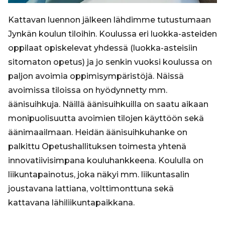
Kattavan luennon jälkeen lähdimme tutustumaan
Jynkän koulun tiloihin. Koulussa eri luokka-asteiden
oppilaat opiskelevat yhdessä (luokka-asteisiin
sitomaton opetus) ja jo senkin vuoksi koulussa on
paljon avoimia oppimisympäristöjä. Näissä
avoimissa tiloissa on hyödynnetty mm.
äänisuihkuja. Näillä äänisuihkuilla on saatu aikaan
monipuolisuutta avoimien tilojen käyttöön sekä
äänimaailmaan. Heidän äänisuihkuhanke on
palkittu Opetushallituksen toimesta yhtenä
innovatiivisimpana kouluhankkeena. Koululla on
liikuntapainotus, joka näkyi mm. liikuntasalin
joustavana lattiana, volttimonttuna sekä
kattavana lähiliikuntapaikkana.