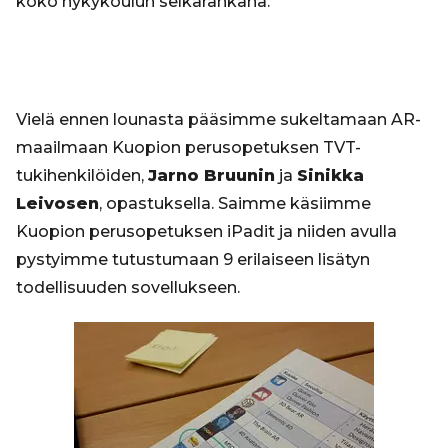
koko nykykoulun selkärankana.
Vielä ennen lounasta pääsimme sukeltamaan AR-
maailmaan Kuopion perusopetuksen TVT-
tukihenkilöiden,
Jarno Bruunin
ja
Sinikka
Leivosen
, opastuksella. Saimme käsiimme
Kuopion perusopetuksen iPadit ja niiden avulla
pystyimme tutustumaan 9 erilaiseen lisätyn
todellisuuden sovellukseen.