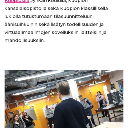
Kuopiossa
Jynkän koululla, Kuopion
kansalaisopistolla sekä Kuopion klassillisella
lukiolla tutustumaan tilasuunnitteluun,
äänisuihkuihin sekä lisätyn todellisuuden ja
virtuaalimaailmojen sovelluksiin, laitteisiin ja
mahdollisuuksiin.