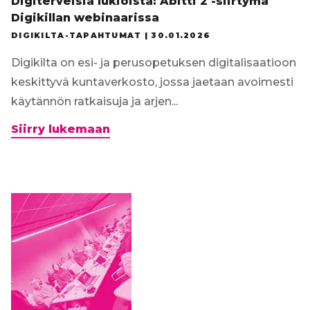
Digiterveisiä lukioista: Abitti 2 -siirtymä
Digikillan webinaarissa
DIGIKILTA-TAPAHTUMAT |
30.01.2026
Digikilta on esi- ja perusopetuksen digitalisaatioon
keskittyvä kuntaverkosto, jossa jaetaan avoimesti
käytännön ratkaisuja ja arjen...
Digiterveisiä
Siirry lukemaan
lukioista:
Abitti
2
-
siirtymä
Digikillan
webinaarissa