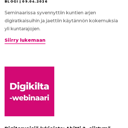
BLOGI |
09.04.2026
Seminaarissa syvennyttiin kuntien arjen
digiratkaisuihin ja jaettiin käytännön kokemuksia
yli kuntarajojen.
Digikilta
Siirry lukemaan
kokoontui
Lahden
kaupungintalolla