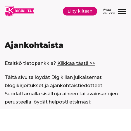
Siirry
sisältöön
Avaa
Liity kiltaan
valikko
Ajankohtaista
Etsitkö tietopankkia?
Klikkaa tästä >>
Tältä sivulta löydät Digikillan julkaisemat
blogikirjoitukset ja ajankohtaistiedotteet.
Suodattamalla sisältöjä aiheen tai avainsanojen
perusteella löydät helposti etsimäsi:
Hyppää