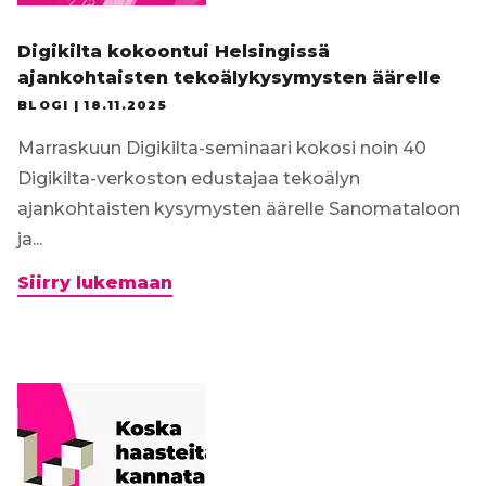
Digikilta kokoontui Helsingissä
ajankohtaisten tekoälykysymysten äärelle
BLOGI |
18.11.2025
Marraskuun Digikilta-seminaari kokosi noin 40
Digikilta-verkoston edustajaa tekoälyn
ajankohtaisten kysymysten äärelle Sanomataloon
ja...
Digikilta
Siirry lukemaan
kokoontui
Helsingissä
ajankohtaisten
tekoälykysymysten
äärelle