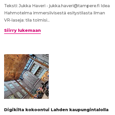
Teksti: Jukka Haveri - jukka.haveri@tampere.fi Idea
Hahmotelma immersiivisestä esitystilasta ilman
VR-laseja: tila toimisi...
Hahmotelma
Siirry lukemaan
immersiivisestä
VR-
tilasta
ilman
VR-
laseja
Digikilta kokoontui Lahden kaupungintalolla