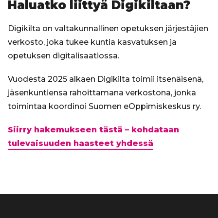
Haluatko liittyä Digikiltaan?
Digikilta on valtakunnallinen opetuksen järjestäjien
verkosto, joka tukee kuntia kasvatuksen ja
opetuksen digitalisaatiossa.
Vuodesta 2025 alkaen Digikilta toimii itsenäisenä,
jäsenkuntiensa rahoittamana verkostona, jonka
toimintaa koordinoi Suomen eOppimiskeskus ry.
Siirry hakemukseen tästä – kohdataan
tulevaisuuden haasteet yhdessä