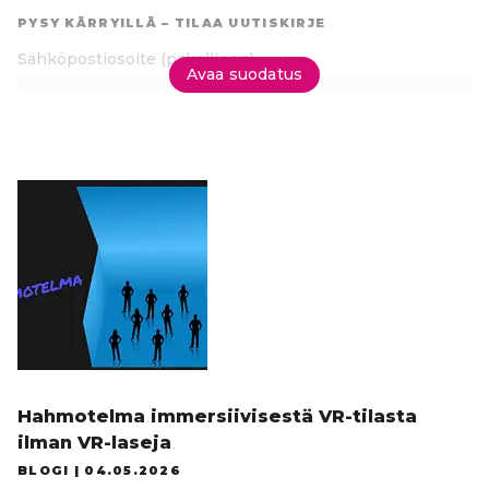
suoraan
PYSY KÄRRYILLÄ – TILAA UUTISKIRJE
tuloksiin
Sähköpostiosoite
(pakollinen)
Avaa suodatus
Tilaa uutiskirje
Hahmotelma immersiivisestä VR-tilasta
ilman VR-laseja
BLOGI |
04.05.2026