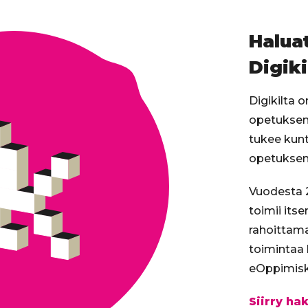
Digikilt
seminaa
Haluat
Digiki
Digikilta 
opetuksen 
tukee kunt
opetuksen 
Vuodesta 2
toimii its
rahoittam
toimintaa
eOppimisk
Siirry h