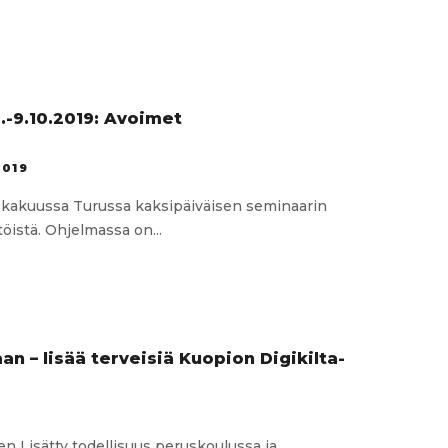
.-9.10.2019: Avoimet
2019
lokakuussa Turussa kaksipäiväisen seminaarin
istä. Ohjelmassa on...
a-
ri
019:
ympäristöt
 – lisää terveisiä Kuopion Digikilta-
nen Lisätty todellisuus peruskoulussa ja