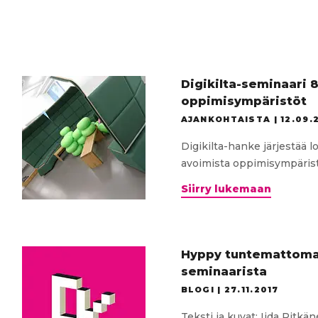
Digikilta-seminaari 8
oppimisympäristöt
AJANKOHTAISTA |
12.09.
Digikilta-hanke järjestää 
avoimista oppimisympäristö
Digikilt
Siirry lukemaan
seminaa
8.-9.10.2
Avoimet
oppimis
Hyppy tuntemattomaan
seminaarista
BLOGI |
27.11.2017
Teksti ja kuvat: Iida Pitkä