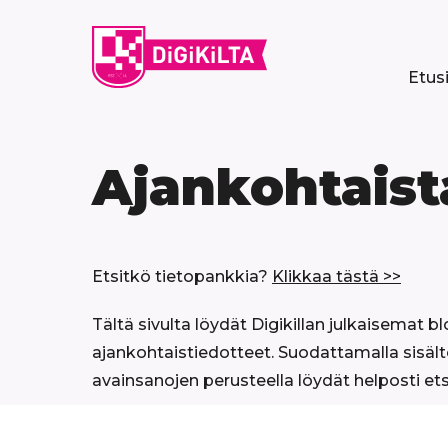
Siirry
sisältöön
Etus
Ajankohtaist
Etsitkö tietopankkia?
Klikkaa tästä >>
Tältä sivulta löydät Digikillan julkaisemat bl
ajankohtaistiedotteet. Suodattamalla sisält
avainsanojen perusteella löydät helposti et