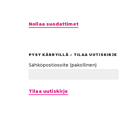
Hyppää
Nollaa suodattimet
suoraan
tuloksiin
PYSY KÄRRYILLÄ – TILAA UUTISKIRJE
Sähköpostiosoite
(pakollinen)
Tilaa uutiskirje