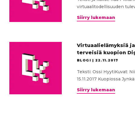
virtuaalitodellisuuden tul
Hyppy
Siirry lukemaan
tuntem
–
lisää
terveisi
Virtuaalielämyksiä ja
Kuopion
terveisiä kuopion Di
Digikilt
BLOGI |
22.11.2017
seminaa
Teksti: Ossi HyytiKuvat: N
15.11.2017 Kuopiossa Jynkän
Virtuaa
Siirry lukemaan
ja
monipuo
oppimis
tiloja
–
terveisi
kuopion