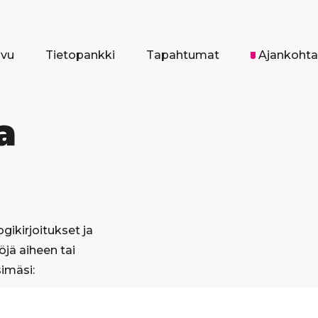
ivu
Tietopankki
Tapahtumat
Ajankohta
a
ogikirjoitukset ja
öjä aiheen tai
simäsi: