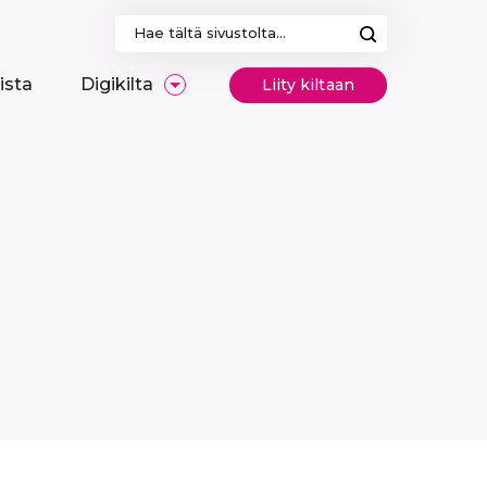
Haku:
ista
Digikilta
Liity kiltaan