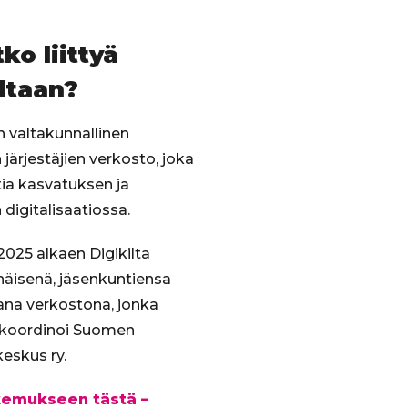
a-
rista
ko liittyä
ltaan?
on valtakunnallinen
järjestäjien verkosto, joka
ia kasvatuksen ja
digitalisaatiossa.
025 alkaen Digikilta
enäisenä, jäsenkuntiensa
ana verkostona, jonka
 koordinoi Suomen
eskus ry.
akemukseen tästä –