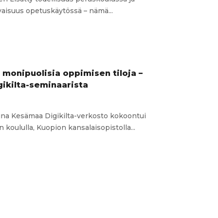
evaisuus opetuskäytössä – nämä...
attomaan
ä
 monipuolisia oppimisen tiloja –
gikilta-seminaarista
a-
rista
iina Kesämaa Digikilta-verkosto kokoontui
 koululla, Kuopion kansalaisopistolla...
lielämyksiä
lisia
en
ä