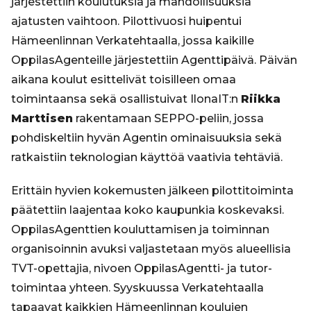
järjestettiin koulutuksia ja mahdollisuuksia
ajatusten vaihtoon. Pilottivuosi huipentui
Hämeenlinnan Verkatehtaalla, jossa kaikille
OppilasAgenteille järjestettiin Agenttipäivä. Päivän
aikana koulut esittelivät toisilleen omaa
toimintaansa sekä osallistuivat IlonaIT:n
Riikka
Marttisen
rakentamaan SEPPO-peliin, jossa
pohdiskeltiin hyvän Agentin ominaisuuksia sekä
ratkaistiin teknologian käyttöä vaativia tehtäviä.
Erittäin hyvien kokemusten jälkeen pilottitoiminta
päätettiin laajentaa koko kaupunkia koskevaksi.
OppilasAgenttien kouluttamisen ja toiminnan
organisoinnin avuksi valjastetaan myös alueellisia
TVT-opettajia, nivoen OppilasAgentti- ja tutor-
toimintaa yhteen. Syyskuussa Verkatehtaalla
tapaavat kaikkien Hämeenlinnan koulujen