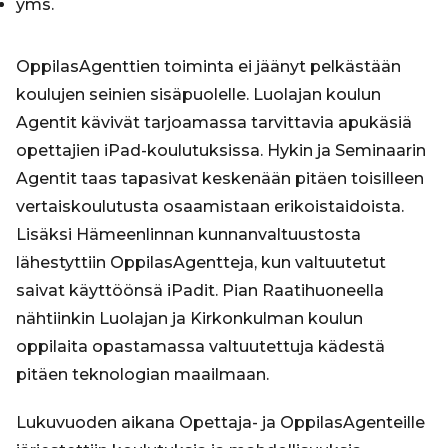
yms.
OppilasAgenttien toiminta ei jäänyt pelkästään
koulujen seinien sisäpuolelle. Luolajan koulun
Agentit kävivät tarjoamassa tarvittavia apukäsiä
opettajien iPad-koulutuksissa. Hykin ja Seminaarin
Agentit taas tapasivat keskenään pitäen toisilleen
vertaiskoulutusta osaamistaan erikoistaidoista.
Lisäksi Hämeenlinnan kunnanvaltuustosta
lähestyttiin OppilasAgentteja, kun valtuutetut
saivat käyttöönsä iPadit. Pian Raatihuoneella
nähtiinkin Luolajan ja Kirkonkulman koulun
oppilaita opastamassa valtuutettuja kädestä
pitäen teknologian maailmaan.
Lukuvuoden aikana Opettaja- ja OppilasAgenteille