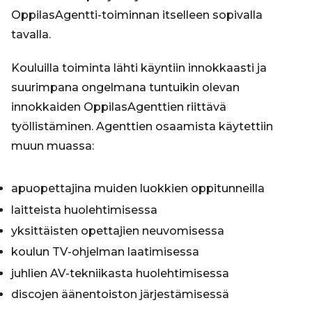
OppilasAgentti-toiminnan itselleen sopivalla
tavalla.
Kouluilla toiminta lähti käyntiin innokkaasti ja
suurimpana ongelmana tuntuikin olevan
innokkaiden OppilasAgenttien riittävä
työllistäminen. Agenttien osaamista käytettiin
muun muassa:
apuopettajina muiden luokkien oppitunneilla
laitteista huolehtimisessa
yksittäisten opettajien neuvomisessa
koulun TV-ohjelman laatimisessa
juhlien AV-tekniikasta huolehtimisessa
discojen äänentoiston järjestämisessä