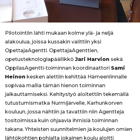
Pilotointiin lähti mukaan kolme ylä- ja neljä
alakoulua, joissa kussakin valittiin yksi
OpettajaAgentti. OpettajaAgenttien,
opetusteknologiapäällikkö
Jari Harvion
sekä
OppilasAgentti-toiminnan koordinaattori
Sami
Heinon
kesken alettiin kehittää Hämeenlinnalle
sopivaa mallia tämän hienon toiminnan
jalkauttamiseksi. Kehitystyö aloitettiin tekemällä
tutustumismatka Nurmijärvelle, Karhunkorven
kouluun, jossa nähtiin ja tavattiin niin Agentteja
tositoimissa kuin ohjaavia ihmisiä toiminnan
takana. Yhteisten suunnitelmien ja koulujen omien
lähtökohtien pohjalta jokainen koulu aloitti