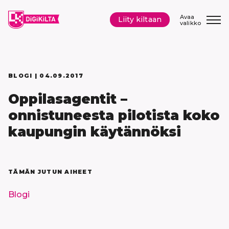
Siirry
sisältöön
Avaa
Liity kiltaan
valikko
BLOGI |
04.09.2017
Oppilasagentit –
onnistuneesta pilotista koko
kaupungin käytännöksi
TÄMÄN JUTUN AIHEET
Blogi