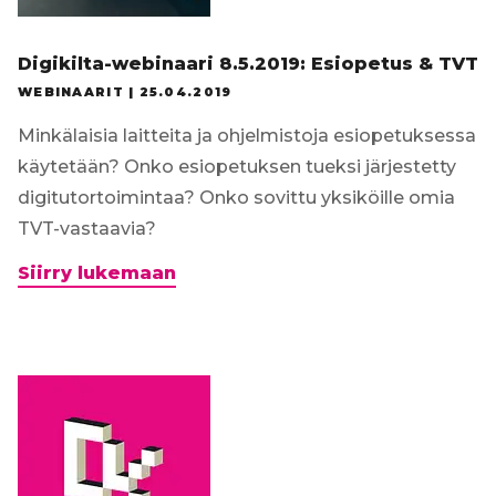
Digikilta-webinaari 8.5.2019: Esiopetus & TVT
WEBINAARIT |
25.04.2019
Minkälaisia laitteita ja ohjelmistoja esiopetuksessa
käytetään? Onko esiopetuksen tueksi järjestetty
digitutortoimintaa? Onko sovittu yksiköille omia
TVT-vastaavia?
Digikilta-
Siirry lukemaan
webinaari
8.5.2019:
Esiopetus
&
TVT