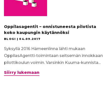
Oppilasagentit – onnistuneesta pilotista
koko kaupungin käytännöksi
BLOGI |
04.09.2017
Syksyllä 2016 Hämeenlinna lähti mukaan
OppilasAgentti-toimintaan seitsemän innokkaan
pilottikoulun voimin. Varsinkin Kuuma-kunnista...
Oppilasagentit
Siirry lukemaan
–
onnistuneesta
pilotista
koko
kaupungin
käytännöksi