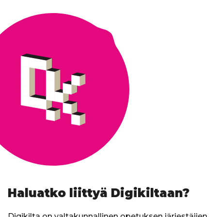
Haluatko liittyä Digikiltaan?
Digikilta on valtakunnallinen opetuksen järjestäjien