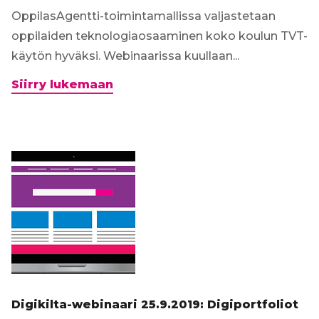
OppilasAgentti-toimintamallissa valjastetaan
oppilaiden teknologiaosaaminen koko koulun TVT-
käytön hyväksi. Webinaarissa kuullaan...
Webinaari
Siirry lukemaan
9.3.2020:
Kokemuksia
OppilasAgentti-
toiminnasta
Digikilta-webinaari 25.9.2019: Digiportfoliot