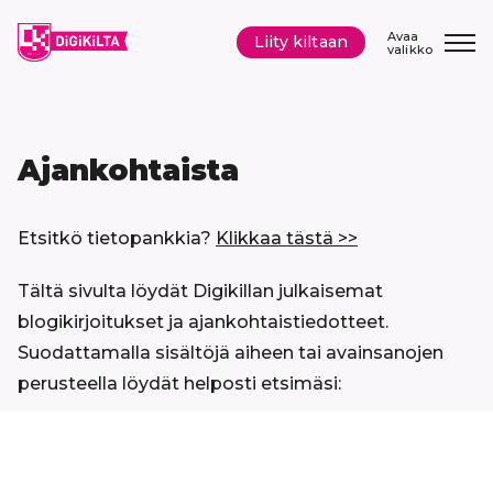
Siirry
sisältöön
Avaa
Liity kiltaan
valikko
Ajankohtaista
Etsitkö tietopankkia?
Klikkaa tästä >>
Tältä sivulta löydät Digikillan julkaisemat
blogikirjoitukset ja ajankohtaistiedotteet.
Suodattamalla sisältöjä aiheen tai avainsanojen
perusteella löydät helposti etsimäsi:
Hyppää