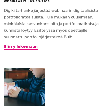
WEBINAARIT |
09.09.2019
Digikilta-hanke järjestää webinaarin digitaalisista
portfolioratkaisuista. Tule mukaan kuulemaan,
minkälaisia kasvunkansioita ja portfolioratkaisuja
kunnista löytyy. Esittelyssä myös opettajille
suunnattu portfoliojärjestelmä Bulb.
Digikilta-
Siirry lukemaan
webinaari
25.9.2019:
Digiportfoliot