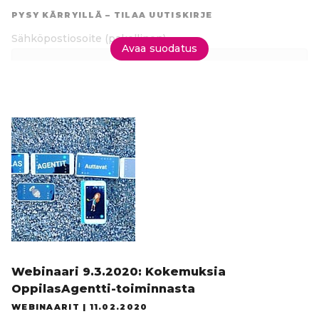
suoraan
PYSY KÄRRYILLÄ – TILAA UUTISKIRJE
tuloksiin
Sähköpostiosoite
(pakollinen)
Avaa suodatus
Tilaa uutiskirje
Webinaari 9.3.2020: Kokemuksia
OppilasAgentti-toiminnasta
WEBINAARIT |
11.02.2020