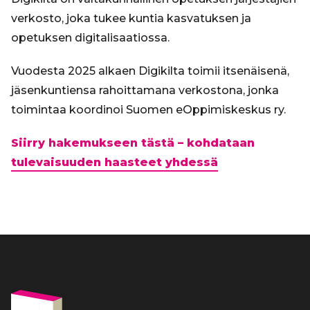
verkosto, joka tukee kuntia kasvatuksen ja
opetuksen digitalisaatiossa.
Vuodesta 2025 alkaen Digikilta toimii itsenäisenä,
jäsenkuntiensa rahoittamana verkostona, jonka
toimintaa koordinoi Suomen eOppimiskeskus ry.
Siirry hakemukseen tästä – kohdataan
tulevaisuuden haasteet yhdessä