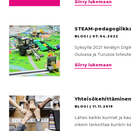
Digikilt
Siirry lukemaan
webinaar
Esi-
ja
alkuope
STEAM-pedagogiikkaa
digipolu
BLOGI |
07.04.2022
ja
niiden
Syksyllä 2021 kerätyn Digik
jalkaut
Oulussa ja Turussa toteute
STEAM-
Siirry lukemaan
pedagog
Oulussa
Turussa
ja
Helsing
Yhteisökehittäminen
BLOGI |
11.11.2019
Lähes kaikki kunnat ja kaup
oikein tarkoittaa kunkin ka