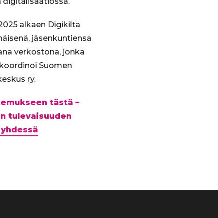
digitalisaatiossa.
025 alkaen Digikilta
enäisenä, jäsenkuntiensa
ana verkostona, jonka
 koordinoi Suomen
eskus ry.
akemukseen tästä –
n tulevaisuuden
 yhdessä