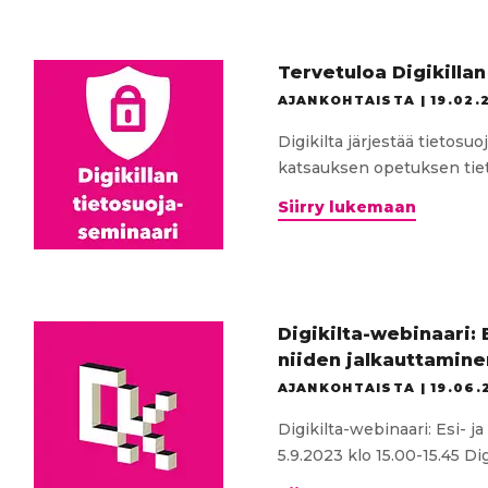
Tervetuloa Digikilla
AJANKOHTAISTA |
19.02.
Digikilta järjestää tietosu
katsauksen opetuksen tiet
Tervetu
Siirry lukemaan
Digikill
tietosu
Turussa
Digikilta-webinaari: 
niiden jalkauttamine
AJANKOHTAISTA |
19.06.
Digikilta-webinaari: Esi- j
5.9.2023 klo 15.00-15.45 Digi