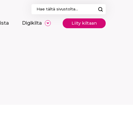
Haku:
ista
Digikilta
Liity kiltaan