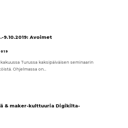
kehittäminen
t
it
.-9.10.2019: Avoimet
2019
lokakuussa Turussa kaksipäiväisen seminaarin
istä. Ohjelmassa on...
a-
ri
019:
ympäristöt
ä & maker-kulttuuria Digikilta-