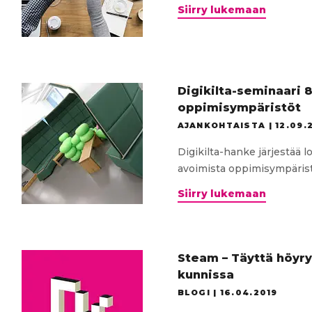
Yhteisö
Siirry lukemaan
haastaa
älykkää
kaupung
ja
kunnat
Digikilta-seminaari 8
oppimisympäristöt
AJANKOHTAISTA |
12.09.
Digikilta-hanke järjestää 
avoimista oppimisympäristö
Digikilt
Siirry lukemaan
seminaa
8.-9.10.2
Avoimet
oppimis
Steam – Täyttä höyry
kunnissa
BLOGI |
16.04.2019