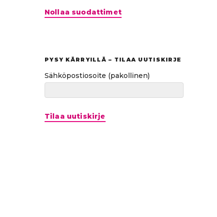
Hyppää
Nollaa suodattimet
suoraan
tuloksiin
PYSY KÄRRYILLÄ – TILAA UUTISKIRJE
Sähköpostiosoite
(pakollinen)
Tilaa uutiskirje