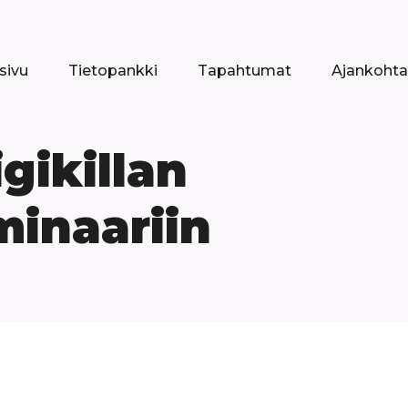
sivu
Tietopankki
Tapahtumat
Ajankohta
gikillan
minaariin