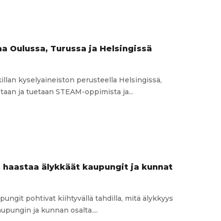
a-
i:
tuksen
 Oulussa, Turussa ja Helsingissä
t
illan kyselyaineiston perusteella Helsingissä,
taminen
taan ja tuetaan STEAM-oppimista ja...
iikkaa
,
issä
 haastaa älykkäät kaupungit ja kunnat
ungit pohtivat kiihtyvällä tahdilla, mitä älykkyys
upungin ja kunnan osalta....