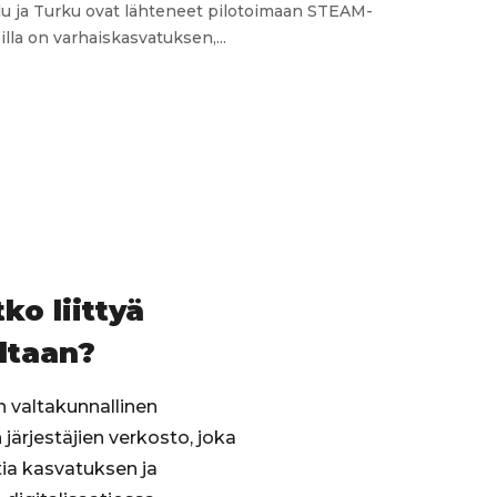
lu ja Turku ovat lähteneet pilotoimaan STEAM-
lla on varhaiskasvatuksen,...
ia
a-
a
ko liittyä
ltaan?
on valtakunnallinen
järjestäjien verkosto, joka
ia kasvatuksen ja