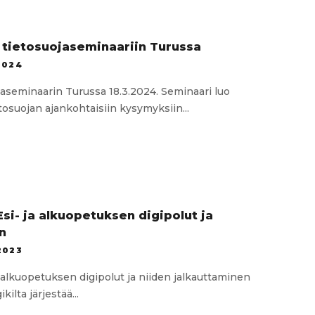
n tietosuojaseminaariin Turussa
2024
ojaseminaarin Turussa 18.3.2024. Seminaari luo
osuojan ajankohtaisiin kysymyksiin...
loa
an
ojaseminaariin
Esi- ja alkuopetuksen digipolut ja
n
2023
a alkuopetuksen digipolut ja niiden jalkauttaminen
kilta järjestää...