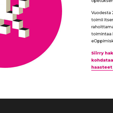
opetuksen 
Vuodesta 2
toimii its
rahoittam
toimintaa
eOppimisk
Siirry h
kohdataa
haasteet