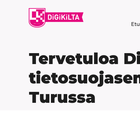
Siirry
sisältöön
Etu
Tervetuloa Di
tietosuojase
Turussa