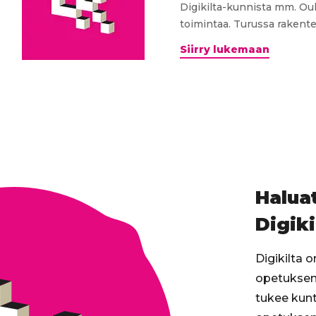
Digikilta-kunnista mm. Ou
toimintaa. Turussa rakentei
Steam
Siirry lukemaan
–
Täyttä
höyryä
&
maker-
kulttuur
Digikilt
kunniss
Haluat
Digiki
Digikilta 
opetuksen 
tukee kunt