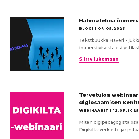
Hahmotelma immersiiv
BLOGI |
04.05.2026
Teksti: Jukka Haveri - ju
immersiivisestä esitystilasta
Hahmot
Siirry lukemaan
immersi
VR-
tilasta
ilman
VR-
Tervetuloa webinaari
laseja
digiosaamisen kehit
WEBINAARIT |
12.03.2025
Miten digipedagogista osaa
Digikilta-verkosto järjestää