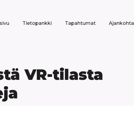
sivu
Tietopankki
Tapahtumat
Ajankohta
tä VR-tilasta
eja