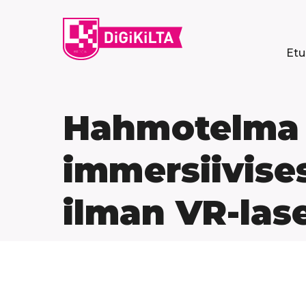
Siirry
sisältöön
Etu
Hahmotelma
immersiivises
ilman VR-las