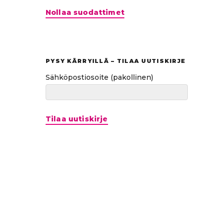
Hyppää
Nollaa suodattimet
suoraan
tuloksiin
PYSY KÄRRYILLÄ – TILAA UUTISKIRJE
Sähköpostiosoite
(pakollinen)
Tilaa uutiskirje