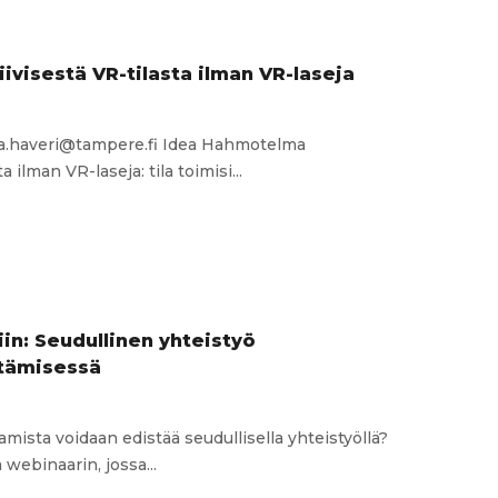
isestä VR-tilasta ilman VR-laseja
kka.haveri@tampere.fi Idea Hahmotelma
 ilman VR-laseja: tila toimisi...
elma
ivisestä
in: Seudullinen yhteistyö
tämisessä
mista voidaan edistää seudullisella yhteistyöllä?
 webinaarin, jossa...