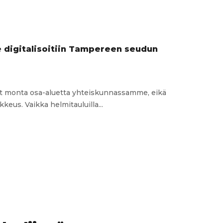
loa
iin:
inen
yö
amisen
 digitalisoitiin Tampereen seudun
misessä
ut monta osa-aluetta yhteiskunnassamme, eikä
eus. Vaikka helmitauluilla...
edon
e
oitiin
een
uissa