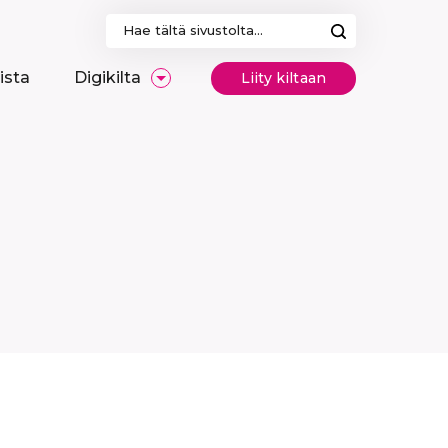
Haku:
ista
Digikilta
Liity kiltaan