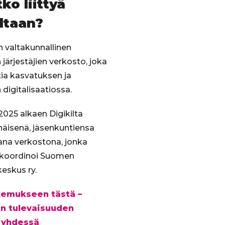
ko liittyä
ltaan?
on valtakunnallinen
järjestäjien verkosto, joka
ia kasvatuksen ja
digitalisaatiossa.
025 alkaen Digikilta
enäisenä, jäsenkuntiensa
ana verkostona, jonka
 koordinoi Suomen
eskus ry.
akemukseen tästä –
n tulevaisuuden
 yhdessä