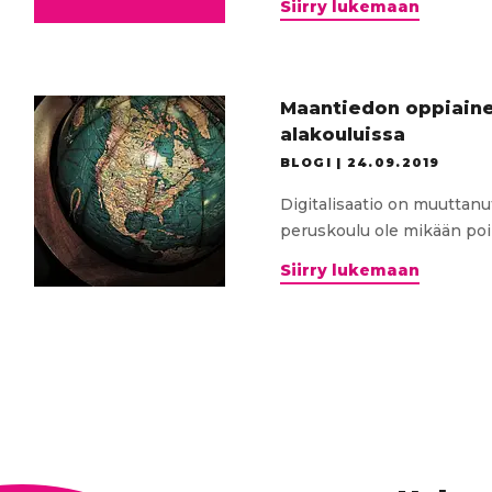
Tervetu
Siirry lukemaan
webinaar
Seudull
yhteist
digiosa
Maantiedon oppiaine
kehittä
alakouluissa
BLOGI |
24.09.2019
Digitalisaatio on muuttan
peruskoulu ole mikään poikk
Maanti
Siirry lukemaan
oppiain
digitalis
Tamper
seudun
alakoul