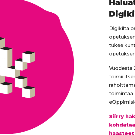
Haluat
Digiki
Digikilta 
opetuksen 
tukee kunt
opetuksen 
Vuodesta 2
toimii its
rahoittam
toimintaa
eOppimisk
Siirry h
kohdataa
haasteet