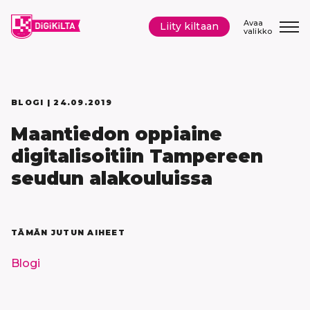
Siirry
sisältöön
Avaa
Liity kiltaan
valikko
BLOGI |
24.09.2019
Maantiedon oppiaine
digitalisoitiin Tampereen
seudun alakouluissa
TÄMÄN JUTUN AIHEET
Blogi