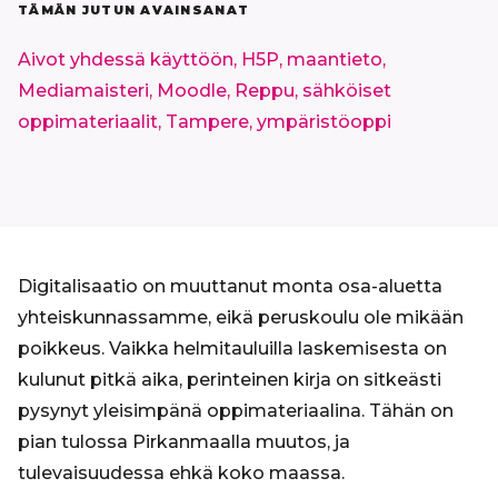
TÄMÄN JUTUN AVAINSANAT
Aivot yhdessä käyttöön,
H5P,
maantieto,
Mediamaisteri,
Moodle,
Reppu,
sähköiset
oppimateriaalit,
Tampere,
ympäristöoppi
Digitalisaatio on muuttanut monta osa-aluetta
yhteiskunnassamme, eikä peruskoulu ole mikään
poikkeus. Vaikka helmitauluilla laskemisesta on
kulunut pitkä aika, perinteinen kirja on sitkeästi
pysynyt yleisimpänä oppimateriaalina. Tähän on
pian tulossa Pirkanmaalla muutos, ja
tulevaisuudessa ehkä koko maassa.