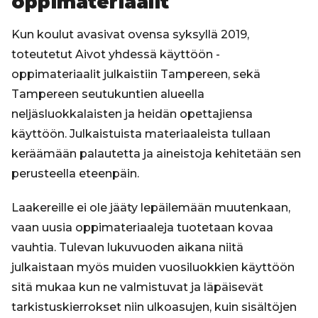
oppimateriaalit
Kun koulut avasivat ovensa syksyllä 2019,
toteutetut Aivot yhdessä käyttöön -
oppimateriaalit julkaistiin Tampereen, sekä
Tampereen seutukuntien alueella
neljäsluokkalaisten ja heidän opettajiensa
käyttöön. Julkaistuista materiaaleista tullaan
keräämään palautetta ja aineistoja kehitetään sen
perusteella eteenpäin.
Laakereille ei ole jääty lepäilemään muutenkaan,
vaan uusia oppimateriaaleja tuotetaan kovaa
vauhtia. Tulevan lukuvuoden aikana niitä
julkaistaan myös muiden vuosiluokkien käyttöön
sitä mukaa kun ne valmistuvat ja läpäisevät
tarkistuskierrokset niin ulkoasujen, kuin sisältöjen