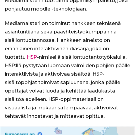
Mediamaisterin tuottama oppimisympäristö, joka
pohjautuu moodle -teknologiaan.
Mediamaisteri on toiminut hankkeen teknisenä
asiantuntijana sekä pääyhteistyökumppanina
sisällöntuotannossa. Hankkeen aineisto on
eräänlainen interaktiivinen diasarja, joka on
tuotettu
H5P
-nimisellä sisällöntuotantotyökalulla.
H5P:llä pystytään luomaan valmiiden pohjien päälle
interaktiivista ja aktivoivaa sisältöä. H5P-
sisältöpohjat toimivat sapluunana, jonka päälle
opettajat voivat luoda ja kehittää laadukasta
sisältöä edelleen. H5P-oppimateriaali on
visuaalista ja mukaansatempaavaa, aktivoivat
tehtävät innostavat ja mittaavat opittua.