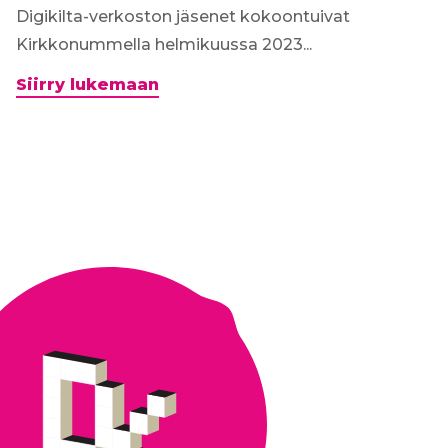
Digikilta-verkoston jäsenet kokoontuivat
Kirkkonummella helmikuussa 2023...
Tietosuojan
Siirry lukemaan
haasteet
ja
kysymykset
kokosivat
Digikillan
Kirkkonummelle
–
verkosto
jakoi
hyödyllisiä
vinkkejä
ja
ratkaisuja