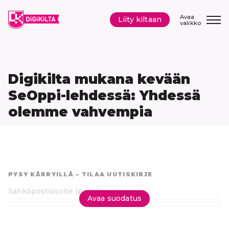
Siirry
sisältöön
Avaa
Liity kiltaan
valikko
Digikilta mukana kevään
SeOppi-lehdessä: Yhdessä
olemme vahvempia
Hyppää
suoraan
PYSY KÄRRYILLÄ – TILAA UUTISKIRJE
tuloksiin
Sähköpostiosoite
(pakollinen)
Avaa suodatus