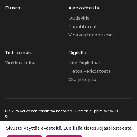
Etusivu
Ajankohtaista
Uutiskirje
Tapahtumat
Vinkkaa tapahtuma
Tietopankki
Digikilta
Vinkkaa linkki
Liity Digikiltaan
Tietoa verkostosta
Ota yhteyttä
Digikilta-verkoston toimintaa koordinoi Suomen eOppimiskeskus
ry.
Tietosuojaseloste
Saavutettavuusseloste
Sivusto käyttää evästeitä.
Lue lisää tietosuojaselosteesta
.