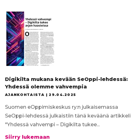
Tilaa uutiskirje
Digikilta mukana kevään SeOppi-lehdessä:
Yhdessä olemme vahvempia
AJANKOHTAISTA |
29.04.2025
Suomen eOppimiskeskus ry:n julkaisemassa
SeOppi-lehdessä julkaistiin tänä keväänä artikkeli
"Yhdessä vahvempi – Digikilta tukee...
Digikilta
Siirry lukemaan