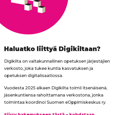
Haluatko liittyä Digikiltaan?
Digikilta on valtakunnallinen opetuksen järjestäjien
verkosto, joka tukee kuntia kasvatuksen ja
opetuksen digitalisaatiossa.
Vuodesta 2025 alkaen Digikilta toimii itsenäisenä,
jäsenkuntiensa rahoittamana verkostona, jonka
toimintaa koordinoi Suomen eOppimiskeskus ry.
Siirry hakemukseen tästä – kohdataan