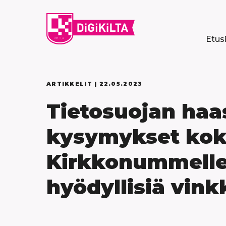
Siirry
sisältöön
Etus
ARTIKKELIT |
22.05.2023
Tietosuojan haas
kysymykset koko
Kirkkonummelle 
hyödyllisiä vink