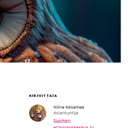
KIRJOITTAJA
Niina Kesämaa
Asiantuntija
Suomen
eOppimiskeskus ry