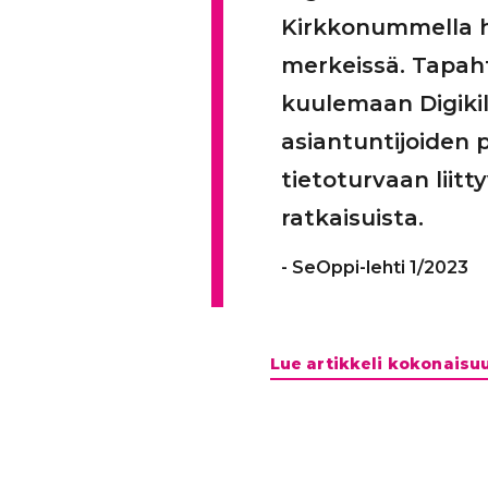
Kirkkonummella h
merkeissä. Tapaht
kuulemaan Digikil
asiantuntijoiden 
tietoturvaan liitt
ratkaisuista.
SeOppi-lehti 1/2023
Lue artikkeli kokonais