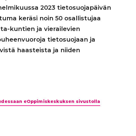
elmikuussa 2023 tietosuojapäivän
uma keräsi noin 50 osallistujaa
ta-kuntien ja vierailevien
puheenvuoroja tietosuojaan ja
yvistä haasteista ja niiden
uudessaan eOppimiskeskuksen sivustolla