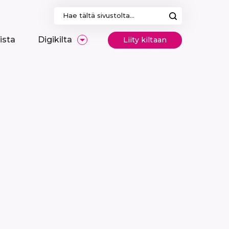
Haku:
ista
Digikilta
Liity kiltaan