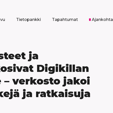
ivu
Tietopankki
Tapahtumat
Ajankohta
teet ja
sivat Digikillan
– verkosto jakoi
kejä ja ratkaisuja