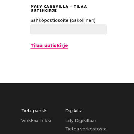
PYSY KÄRRYILLÄ – TILAA
UUTISKIRJE
Sähköpostiosoite
(pakollinen)
Tilaa uutiskirje
Tietopankki
Digikilta
Vinkkaa linkki
Liity Digikiltaan
Tietoa verkostosta