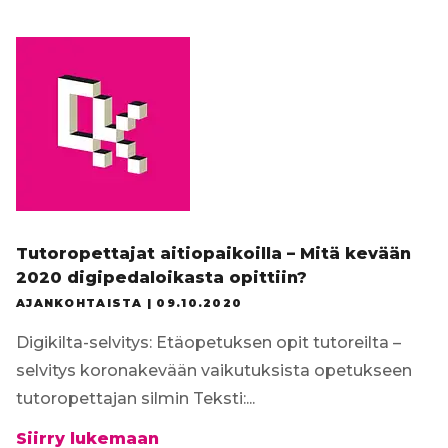
Tilaa uutiskirje
Tutoropettajat aitiopaikoilla – Mitä kevään
2020 digipedaloikasta opittiin?
AJANKOHTAISTA |
09.10.2020
Digikilta-selvitys: Etäopetuksen opit tutoreilta –
selvitys koronakevään vaikutuksista opetukseen
tutoropettajan silmin Teksti:...
Tutoropettajat
Siirry lukemaan