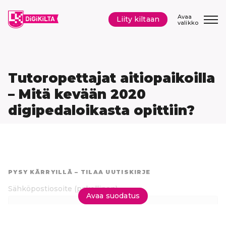
Siirry
sisältöön
Avaa
Liity kiltaan
valikko
Tutoropettajat aitiopaikoilla
– Mitä kevään 2020
digipedaloikasta opittiin?
Hyppää
suoraan
PYSY KÄRRYILLÄ – TILAA UUTISKIRJE
tuloksiin
Sähköpostiosoite
(pakollinen)
Avaa suodatus