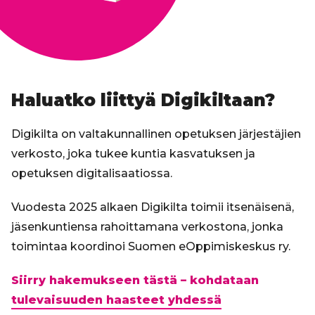
Haluatko liittyä Digikiltaan?
Digikilta on valtakunnallinen opetuksen järjestäjien
verkosto, joka tukee kuntia kasvatuksen ja
opetuksen digitalisaatiossa.
Vuodesta 2025 alkaen Digikilta toimii itsenäisenä,
jäsenkuntiensa rahoittamana verkostona, jonka
toimintaa koordinoi Suomen eOppimiskeskus ry.
Siirry hakemukseen tästä – kohdataan
tulevaisuuden haasteet yhdessä