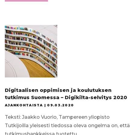
aitiopaikoilla
–
Mitä
kevään
2020
digipedaloikasta
opittiin?
Digitaalisen oppimisen ja koulutuksen
tutkimus Suomessa – Digikilta-selvitys 2020
AJANKOHTAISTA |
09.03.2020
Teksti: Jaakko Vuorio, Tampereen yliopisto
Tutkijoilla yleisesti tiedossa oleva ongelma on, että
tutkimushankkeissa tuotettu...