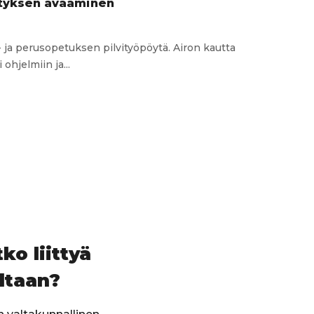
tyksen avaaminen
 ja perusopetuksen pilvityöpöytä. Airon kautta
ohjelmiin ja...
än
sen
nen
ko liittyä
ltaan?