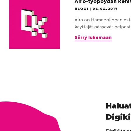
Airo-työpöydän kehi
BLOGI |
06.04.2017
Airo on Hämeenlinnan esi-
käyttäjät pääsevät helposti 
Airo-
Siirry lukemaan
työpöyd
kehityk
avaami
Haluat
Digiki