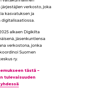
on valtakunnallinen
järjestäjien verkosto, joka
ia kasvatuksen ja
digitalisaatiossa.
025 alkaen Digikilta
enäisenä, jäsenkuntiensa
ana verkostona, jonka
 koordinoi Suomen
eskus ry.
akemukseen tästä –
n tulevaisuuden
 yhdessä