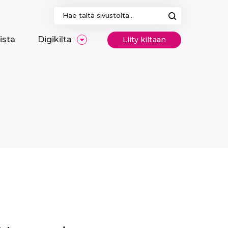
Haku:
ista
Digikilta
Liity kiltaan