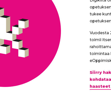
Digikilta 
opetuksen 
tukee kunt
opetuksen 
Vuodesta 2
toimii its
rahoittam
toimintaa
eOppimisk
Siirry h
kohdataa
haasteet