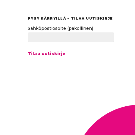
tuloksiin
PYSY KÄRRYILLÄ – TILAA UUTISKIRJE
Sähköpostiosoite
(pakollinen)
Tilaa uutiskirje