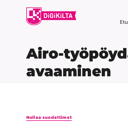
Siirry
sisältöön
Etu
Airo-työpöyd
avaaminen
Hyppää
Nollaa suodattimet
suoraan