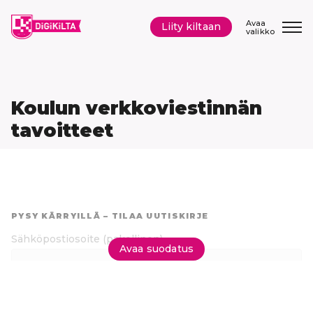
Siirry
sisältöön
Avaa
Liity kiltaan
valikko
Koulun verkkoviestinnän
tavoitteet
Hyppää
suoraan
PYSY KÄRRYILLÄ – TILAA UUTISKIRJE
tuloksiin
Sähköpostiosoite
(pakollinen)
Avaa suodatus
Tilaa uutiskirje