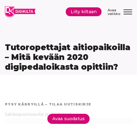
Siirry
sisältöön
Avaa
Liity kiltaan
valikko
Tutoropettajat aitiopaikoilla
– Mitä kevään 2020
digipedaloikasta opittiin?
Hyppää
suoraan
PYSY KÄRRYILLÄ – TILAA UUTISKIRJE
tuloksiin
Sähköpostiosoite
(pakollinen)
Avaa suodatus