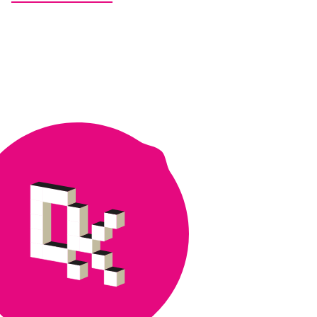
aitiopaikoilla
–
Mitä
kevään
2020
digipedaloikasta
opittiin?