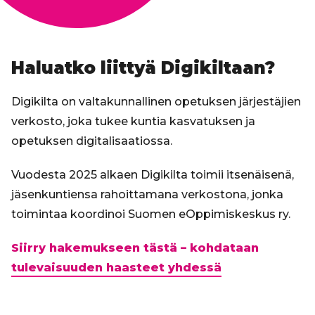
Haluatko liittyä Digikiltaan?
Digikilta on valtakunnallinen opetuksen järjestäjien
verkosto, joka tukee kuntia kasvatuksen ja
opetuksen digitalisaatiossa.
Vuodesta 2025 alkaen Digikilta toimii itsenäisenä,
jäsenkuntiensa rahoittamana verkostona, jonka
toimintaa koordinoi Suomen eOppimiskeskus ry.
Siirry hakemukseen tästä – kohdataan
tulevaisuuden haasteet yhdessä