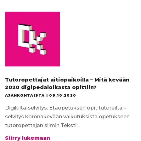
Tilaa uutiskirje
Tutoropettajat aitiopaikoilla – Mitä kevään
2020 digipedaloikasta opittiin?
AJANKOHTAISTA |
09.10.2020
Digikilta-selvitys: Etäopetuksen opit tutoreilta –
selvitys koronakevään vaikutuksista opetukseen
tutoropettajan silmin Teksti:...
Tutoropettajat
Siirry lukemaan