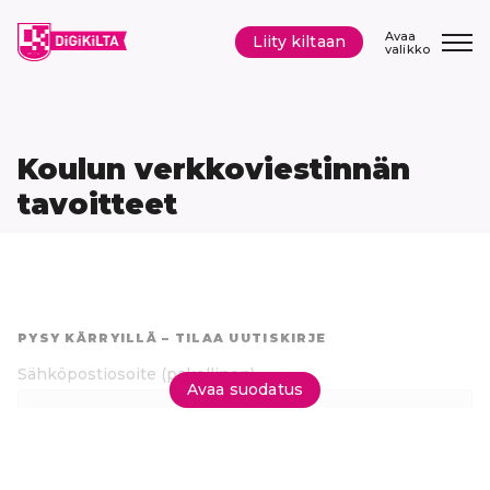
Siirry
sisältöön
Avaa
Liity kiltaan
valikko
Koulun verkkoviestinnän
tavoitteet
Hyppää
suoraan
PYSY KÄRRYILLÄ – TILAA UUTISKIRJE
tuloksiin
Sähköpostiosoite
(pakollinen)
Avaa suodatus
Tilaa uutiskirje