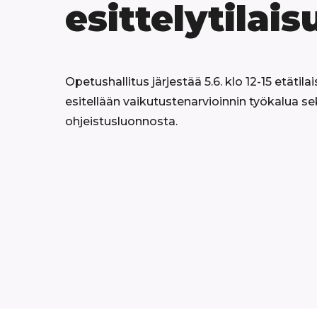
esittelytilais
Opetushallitus järjestää 5.6. klo 12-15 etätila
esitellään vaikutustenarvioinnin työkalua s
ohjeistusluonnosta.