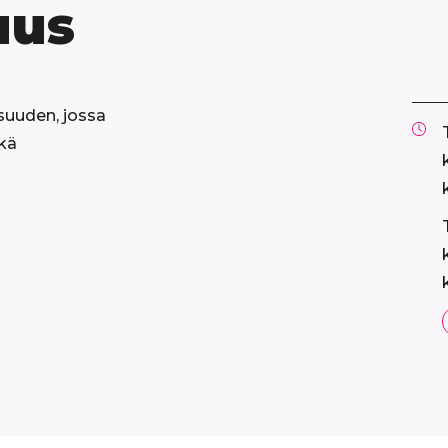
uus
isuuden, jossa
ekä