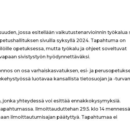
laisuuden, jossa esitellään vaikutustenarvioinnin työkalua
Opetushallituksen sivuilla syksyllä 2024. Tapahtuma on
ilöille opetuksessa, mutta työkalu ja ohjeet soveltuvat
apaan sivistystyön hyödynnettäväksi.
uonnos on osa varhaiskasvatuksen, esi- ja perusopetuks
tekehystyössä luotavaa kansallista tietosuojan ja -turva
jonka yhteydessä voi esittää ennakkokysymyksiä.
pahtumassa. Ilmoittauduttehan 29.5. klo 14 mennessä
umaan ilmoittautumisajan päätyttyä. Tapahtumaa ei