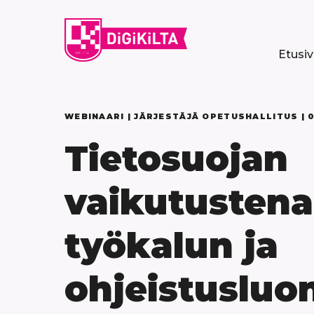
Siirry
sisältöön
Etusi
WEBINAARI | JÄRJESTÄJÄ OPETUSHALLITUS |
Tietosuojan
vaikutustena
työkalun ja
ohjeistuslu