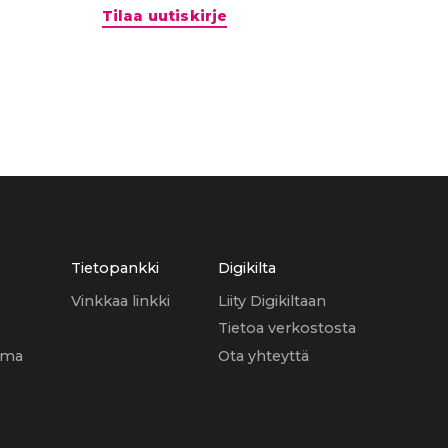
Tilaa uutiskirje
Tietopankki
Digikilta
Vinkkaa linkki
Liity Digikiltaan
Tietoa verkostosta
uma
Ota yhteyttä