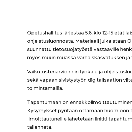
Opetushallitus järjestää 5.6. klo 12-15 etäti
ohjeistusluonnosta. Materiaali julkaistaan 
suunnattu tietosuojatyöstä vastaaville henk
myös muun muassa varhaiskasvatuksen ja v
Vaikutustenarvioinnin työkalu ja ohjeistusl
sekä vapaan sivistystyön digitalisaation vii
toimintamallia.
Tapahtumaan on ennakkoilmoittautuminen, 
Kysymykset pyritään ottamaan huomioon ta
Ilmoittautuneille lähetetään linkki tapaht
tallenneta.