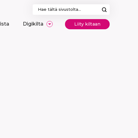
Haku:
ista
Digikilta
Liity kiltaan