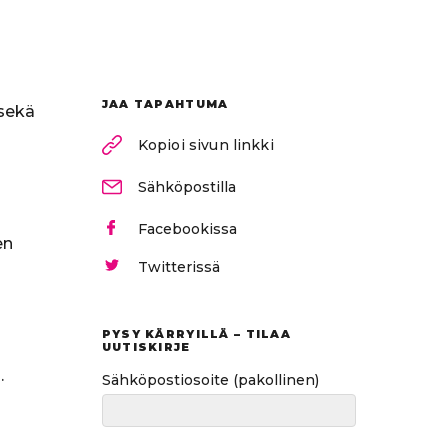
JAA TAPAHTUMA
 sekä
Kopioi sivun linkki
Sähköpostilla
Facebookissa
en
Twitterissä
n
PYSY KÄRRYILLÄ – TILAA
UUTISKIRJE
.
Sähköpostiosoite
(pakollinen)