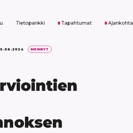
vu
Tietopankki
Tapahtumat
Ajankohta
05.06.2024
MENNYT
rviointien
onnoksen