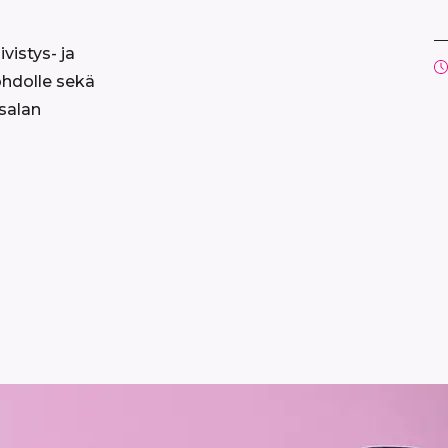
vistys- ja
ohdolle sekä
usalan