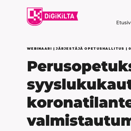
Siirry
sisältöön
Etusi
WEBINAARI | JÄRJESTÄJÄ OPETUSHALLITUS |
0
Perusopetuk
syyslukukaut
koronatilant
valmistautum