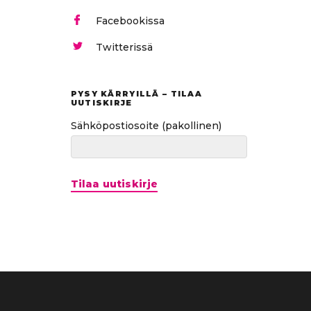
Facebookissa
Twitterissä
PYSY KÄRRYILLÄ – TILAA
UUTISKIRJE
Sähköpostiosoite
(pakollinen)
Tilaa uutiskirje