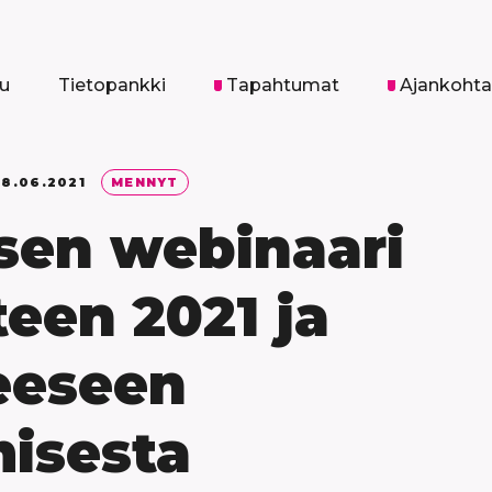
vu
Tietopankki
Tapahtumat
Ajankohta
8.06.2021
MENNYT
sen webinaari
een 2021 ja
eeseen
isesta