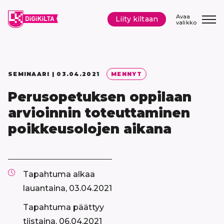
Siirry
sisältöön
Avaa
Liity kiltaan
valikko
SEMINAARI |
03.04.2021
MENNYT
Perusopetuksen oppilaan
arvioinnin toteuttaminen
poikkeusolojen aikana
Tapahtuma alkaa
lauantaina, 03.04.2021
Tapahtuma päättyy
tiistaina, 06.04.2021