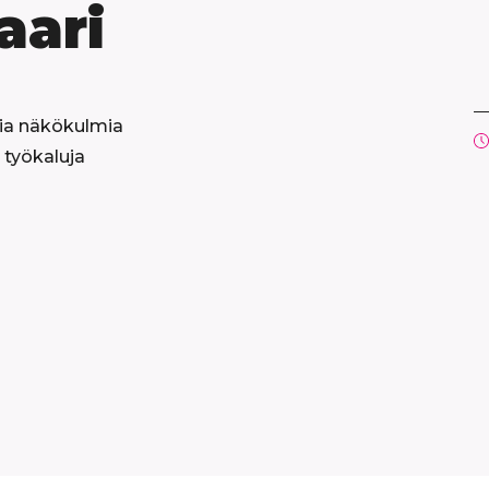
aari
sia näkökulmia
 työkaluja