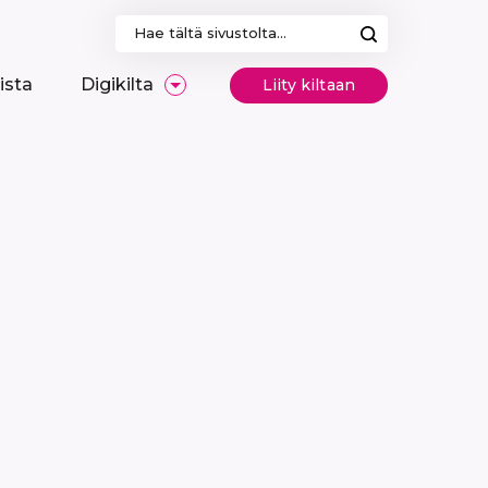
Haku:
ista
Digikilta
Liity kiltaan