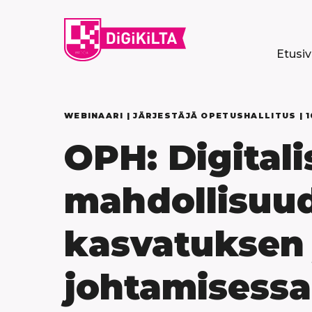
Siirry
sisältöön
Etusi
WEBINAARI | JÄRJESTÄJÄ OPETUSHALLITUS |
1
OPH: Digitali
mahdollisuu
kasvatuksen 
johtamisessa