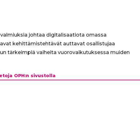
le valmiuksia johtaa digitalisaatiota omassa
avat kehittämistehtävät auttavat osallistujaa
n tärkeimpiä vaiheita vuorovaikutuksessa muiden
ietoja OPH:n sivustolla