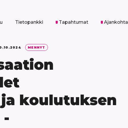
vu
Tietopankki
Tapahtumat
Ajankohta
0.10.2024
MENNYT
saation
det
ja koulutuksen
 -