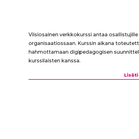
Viisiosainen verkkokurssi antaa osallistujil
organisaatiossaan. Kurssin aikana toteutett
hahmottamaan digipedagogisen suunnittelu
kurssilaisten kanssa.
Lisät