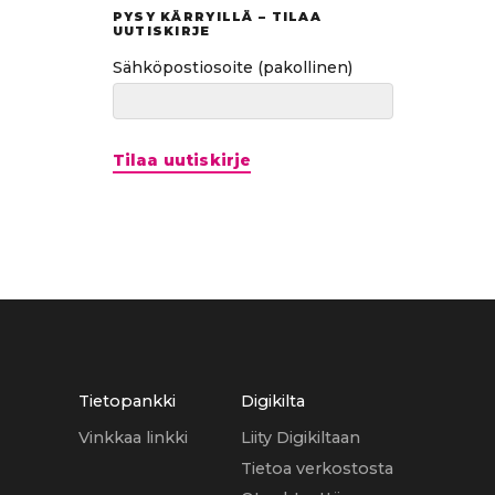
PYSY KÄRRYILLÄ – TILAA
UUTISKIRJE
Sähköpostiosoite
(pakollinen)
Tilaa uutiskirje
Tietopankki
Digikilta
Vinkkaa linkki
Liity Digikiltaan
Tietoa verkostosta