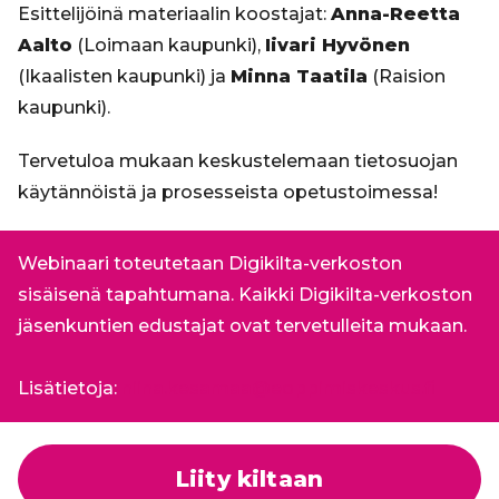
Esittelijöinä materiaalin koostajat:
Anna-Reetta
Aalto
(Loimaan kaupunki),
Iivari Hyvönen
(Ikaalisten kaupunki) ja
Minna Taatila
(Raision
kaupunki).
Tervetuloa mukaan keskustelemaan tietosuojan
käytännöistä ja prosesseista opetustoimessa!
Webinaari toteutetaan Digikilta-verkoston
sisäisenä tapahtumana. Kaikki Digikilta-verkoston
jäsenkuntien edustajat ovat tervetulleita mukaan.
Lisätietoja:
niina.kesamaa@eoppimiskeskus.fi
Liity kiltaan