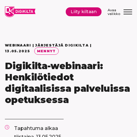
Siirry
sisältöön
Avaa
Liity kiltaan
valikko
WEBINAARI | JÄRJESTÄJÄ DIGIKILTA |
13.05.2025
MENNYT
Digikilta-webinaari:
Henkilötiedot
digitaalisissa palveluissa
opetuksessa
Tapahtuma alkaa
tiistaina, 13.05.2025