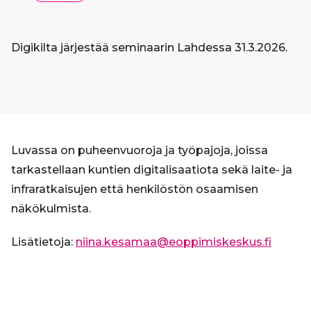
Digikilta järjestää seminaarin Lahdessa 31.3.2026.
Luvassa on puheenvuoroja ja työpajoja, joissa
tarkastellaan kuntien digitalisaatiota sekä laite- ja
infraratkaisujen että henkilöstön osaamisen
näkökulmista.
Lisätietoja:
niina.kesamaa@eoppimiskeskus.fi