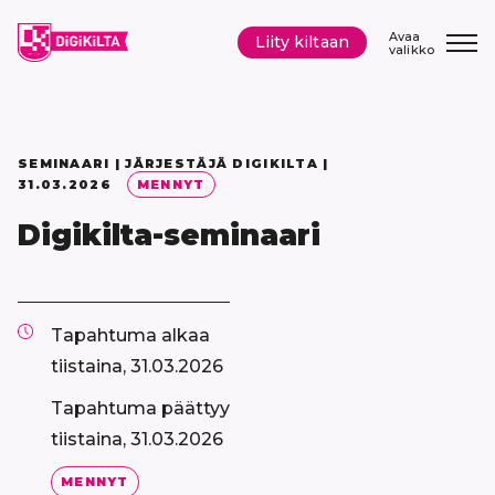
Siirry
sisältöön
Avaa
Liity kiltaan
valikko
SEMINAARI | JÄRJESTÄJÄ DIGIKILTA |
31.03.2026
MENNYT
Digikilta-seminaari
Tapahtuma alkaa
tiistaina, 31.03.2026
Tapahtuma päättyy
tiistaina, 31.03.2026
MENNYT