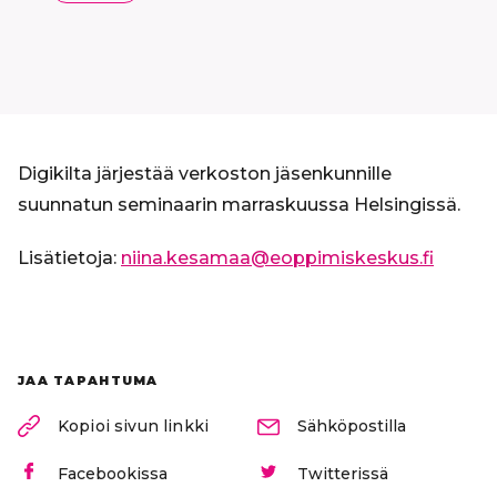
Digikilta järjestää verkoston jäsenkunnille
suunnatun seminaarin marraskuussa Helsingissä.
Lisätietoja:
niina.kesamaa@eoppimiskeskus.fi
JAA TAPAHTUMA
Kopioi sivun linkki
Sähköpostilla
Facebookissa
Twitterissä