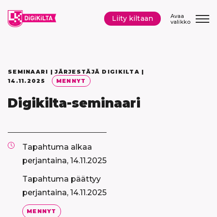
Siirry
sisältöön
Avaa
Liity kiltaan
valikko
SEMINAARI | JÄRJESTÄJÄ DIGIKILTA |
14.11.2025
MENNYT
Digikilta-seminaari
Tapahtuma alkaa
perjantaina, 14.11.2025
Tapahtuma päättyy
perjantaina, 14.11.2025
MENNYT