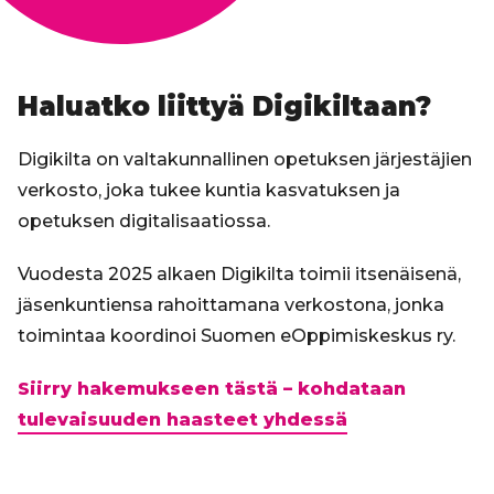
Haluatko liittyä Digikiltaan?
Digikilta on valtakunnallinen opetuksen järjestäjien
verkosto, joka tukee kuntia kasvatuksen ja
opetuksen digitalisaatiossa.
Vuodesta 2025 alkaen Digikilta toimii itsenäisenä,
jäsenkuntiensa rahoittamana verkostona, jonka
toimintaa koordinoi Suomen eOppimiskeskus ry.
Siirry hakemukseen tästä – kohdataan
tulevaisuuden haasteet yhdessä