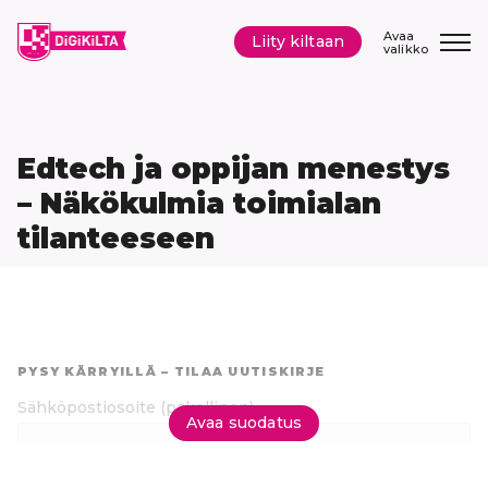
Siirry
sisältöön
Avaa
Liity kiltaan
valikko
Edtech ja oppijan menestys
– Näkökulmia toimialan
tilanteeseen
Hyppää
suoraan
PYSY KÄRRYILLÄ – TILAA UUTISKIRJE
tuloksiin
Sähköpostiosoite
(pakollinen)
Avaa suodatus