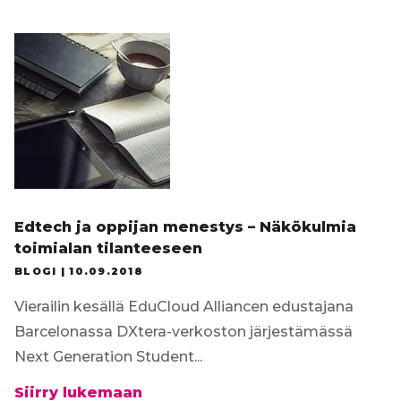
Tilaa uutiskirje
Edtech ja oppijan menestys – Näkökulmia
toimialan tilanteeseen
BLOGI |
10.09.2018
Vierailin kesällä EduCloud Alliancen edustajana
Barcelonassa DXtera-verkoston järjestämässä
Next Generation Student...
Edtech
Siirry lukemaan