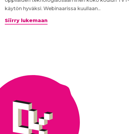
oppilaiden teknologiaosaaminen koko koulun TVT-
käytön hyväksi. Webinaarissa kuullaan...
Webinaari
Siirry lukemaan
9.3.2020:
Kokemuksia
OppilasAgentti-
toiminnasta