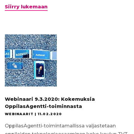
Kangasalan
Siirry lukemaan
toimintamalli
etäopetuksen
järjestämiseksi
poikkeustilanteissa
Webinaari 9.3.2020: Kokemuksia
OppilasAgentti-toiminnasta
WEBINAARIT |
11.02.2020
OppilasAgentti-toimintamallissa valjastetaan