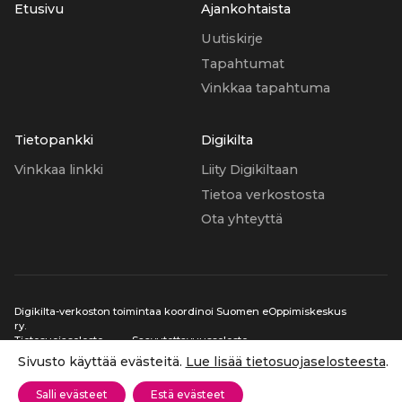
Etusivu
Ajankohtaista
Uutiskirje
Tapahtumat
Vinkkaa tapahtuma
Tietopankki
Digikilta
Vinkkaa linkki
Liity Digikiltaan
Tietoa verkostosta
Ota yhteyttä
Digikilta-verkoston toimintaa koordinoi Suomen eOppimiskeskus
ry.
Tietosuojaseloste
Saavutettavuusseloste
Sivusto käyttää evästeitä.
Lue lisää tietosuojaselosteesta
.
Salli evästeet
Estä evästeet