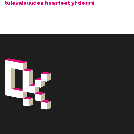
tulevaisuuden haasteet yhdessä