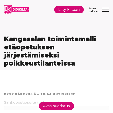
Siirry
sisältöön
Avaa
Liity kiltaan
valikko
Kangasalan toimintamalli
etäopetuksen
järjestämiseksi
poikkeustilanteissa
Hyppää
suoraan
PYSY KÄRRYILLÄ – TILAA UUTISKIRJE
tuloksiin
Sähköpostiosoite
(pakollinen)
Avaa suodatus