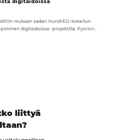
ista digitaidoissa
alittiin mukaan sadan HundrED-kokeilun
iminen digitaidoissa -projektilla. Pyörön...
oppimista
oissa
ko liittyä
ltaan?