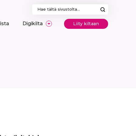
Haku:
ista
Digikilta
Liity kiltaan