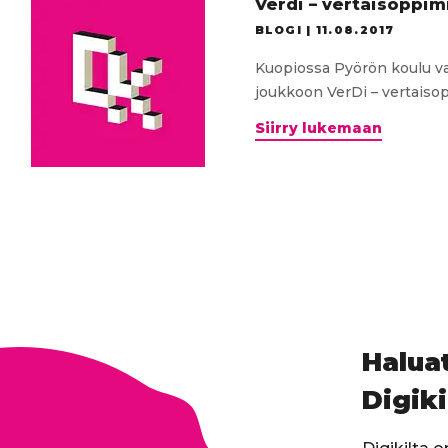
Verdi – vertaisoppim
BLOGI |
11.08.2017
Kuopiossa Pyörön koulu v
joukkoon VerDi – vertaisopp
Verdi
Siirry lukemaan
–
vertais
digitaid
Haluat
Digiki