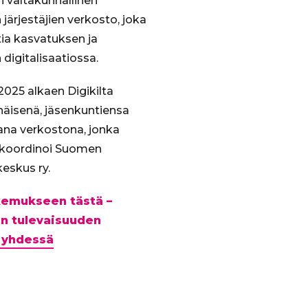
on valtakunnallinen
järjestäjien verkosto, joka
ia kasvatuksen ja
digitalisaatiossa.
025 alkaen Digikilta
enäisenä, jäsenkuntiensa
ana verkostona, jonka
 koordinoi Suomen
eskus ry.
akemukseen tästä –
n tulevaisuuden
 yhdessä