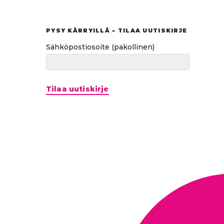
tuloksiin
PYSY KÄRRYILLÄ – TILAA UUTISKIRJE
Sähköpostiosoite
(pakollinen)
Tilaa uutiskirje