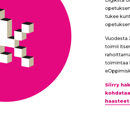
Digikilta 
opetuksen 
tukee kunt
opetuksen 
Vuodesta 2
toimii its
rahoittam
toimintaa
eOppimisk
Siirry h
kohdataa
haasteet