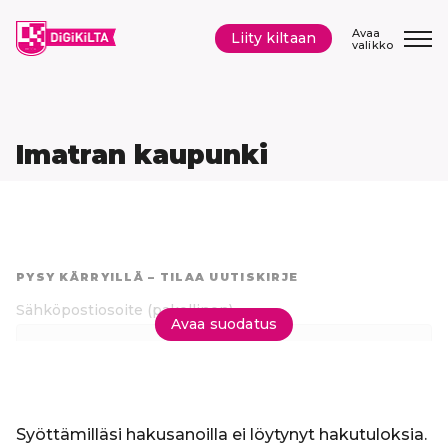
Siirry
sisältöön
Avaa
Liity kiltaan
valikko
Imatran kaupunki
Hyppää
suoraan
PYSY KÄRRYILLÄ – TILAA UUTISKIRJE
tuloksiin
Sähköpostiosoite
(pakollinen)
Avaa suodatus
Tilaa uutiskirje
Syöttämilläsi hakusanoilla ei löytynyt hakutuloksia.