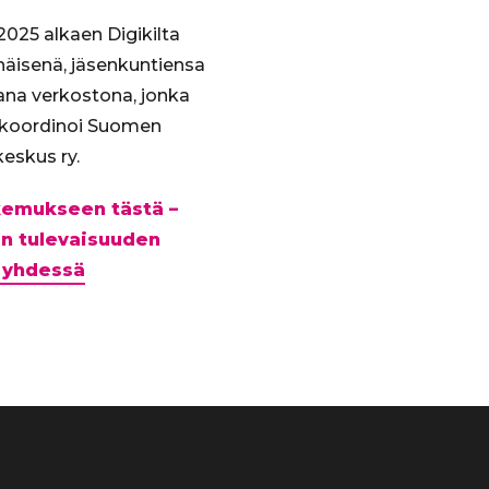
025 alkaen Digikilta
enäisenä, jäsenkuntiensa
ana verkostona, jonka
 koordinoi Suomen
eskus ry.
akemukseen tästä –
n tulevaisuuden
 yhdessä