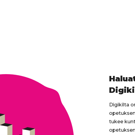
Haluat
Digiki
Digikilta 
opetuksen 
tukee kunt
opetuksen 