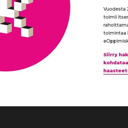
Vuodesta 2
toimii its
rahoittam
toimintaa
eOppimisk
Siirry h
kohdataa
haasteet