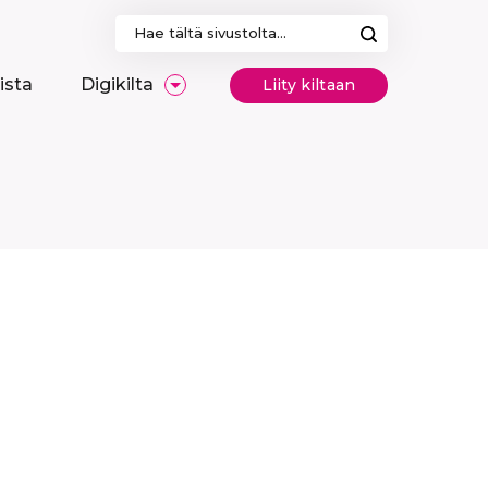
Haku:
ista
Digikilta
Liity kiltaan