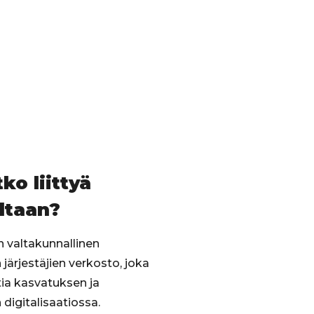
ko liittyä
ltaan?
on valtakunnallinen
järjestäjien verkosto, joka
ia kasvatuksen ja
digitalisaatiossa.