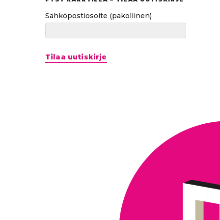
Sähköpostiosoite
(pakollinen)
Tilaa uutiskirje