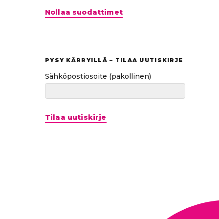
Hyppää
Nollaa suodattimet
suoraan
tuloksiin
PYSY KÄRRYILLÄ – TILAA UUTISKIRJE
Sähköpostiosoite
(pakollinen)
Tilaa uutiskirje