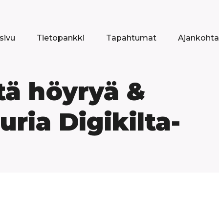
sivu
Tietopankki
Tapahtumat
Ajankohta
tä höyryä &
ria Digikilta-