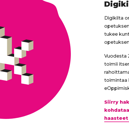
Digiki
Digikilta 
opetuksen 
tukee kunt
opetuksen 
Vuodesta 2
toimii its
rahoittam
toimintaa
eOppimisk
Siirry h
kohdataa
haasteet