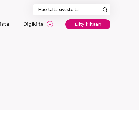
Haku:
ista
Digikilta
Liity kiltaan