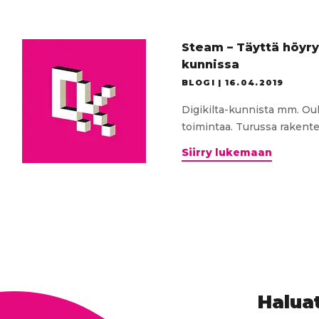
Steam – Täyttä höyry
kunnissa
BLOGI |
16.04.2019
Digikilta-kunnista mm. Ou
toimintaa. Turussa rakentei
Steam
Siirry lukemaan
–
Täyttä
höyryä
&
maker-
kulttuur
Digikilt
kunniss
Haluat