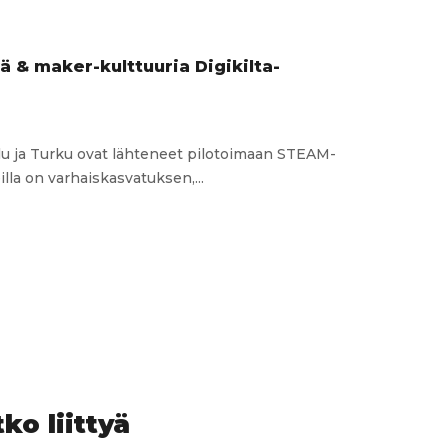
ä & maker-kulttuuria Digikilta-
lu ja Turku ovat lähteneet pilotoimaan STEAM-
lla on varhaiskasvatuksen,...
ia
a-
a
ko liittyä