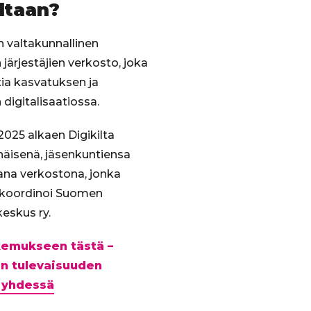
ltaan?
on valtakunnallinen
järjestäjien verkosto, joka
ia kasvatuksen ja
digitalisaatiossa.
025 alkaen Digikilta
enäisenä, jäsenkuntiensa
ana verkostona, jonka
 koordinoi Suomen
eskus ry.
akemukseen tästä –
n tulevaisuuden
 yhdessä