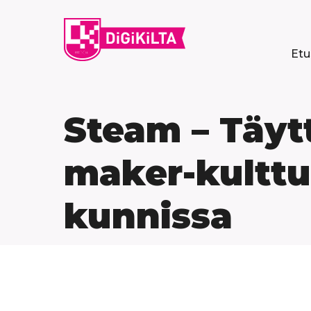
Siirry
sisältöön
Etu
Steam – Täyt
maker-kulttuu
kunnissa