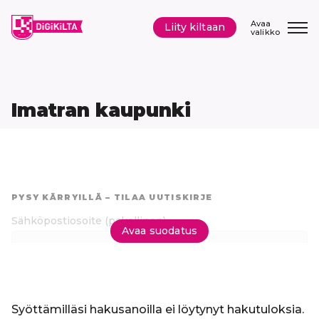
Siirry
sisältöön
Avaa
Liity kiltaan
valikko
Imatran kaupunki
Hyppää
suoraan
PYSY KÄRRYILLÄ – TILAA UUTISKIRJE
tuloksiin
Sähköpostiosoite
(pakollinen)
Avaa suodatus
Tilaa uutiskirje
Syöttämilläsi hakusanoilla ei löytynyt hakutuloksia.