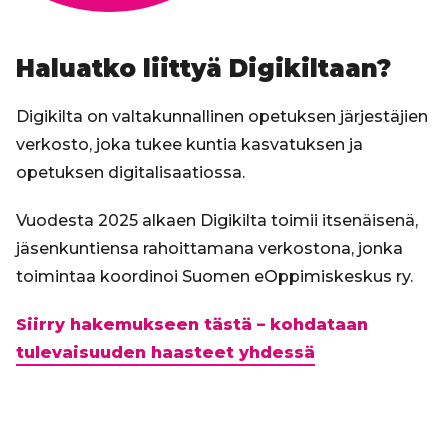
Haluatko liittyä Digikiltaan?
Digikilta on valtakunnallinen opetuksen järjestäjien
verkosto, joka tukee kuntia kasvatuksen ja
opetuksen digitalisaatiossa.
Vuodesta 2025 alkaen Digikilta toimii itsenäisenä,
jäsenkuntiensa rahoittamana verkostona, jonka
toimintaa koordinoi Suomen eOppimiskeskus ry.
Siirry hakemukseen tästä – kohdataan
tulevaisuuden haasteet yhdessä