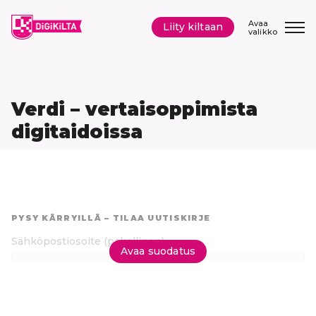
Siirry
sisältöön
Avaa
Liity kiltaan
valikko
Verdi – vertaisoppimista
digitaidoissa
Hyppää
suoraan
PYSY KÄRRYILLÄ – TILAA UUTISKIRJE
tuloksiin
Sähköpostiosoite
(pakollinen)
Avaa suodatus
Tilaa uutiskirje