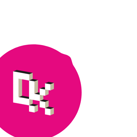
vertaisoppimista
digitaidoissa