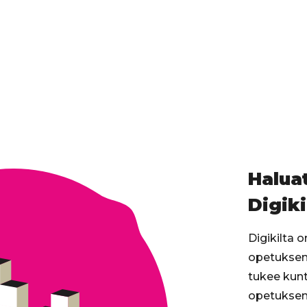
Haluat
Digiki
Digikilta 
opetuksen 
tukee kunt
opetuksen 