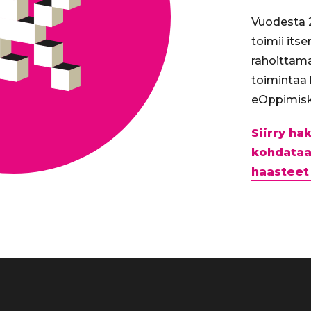
Vuodesta 2
toimii its
rahoittam
toimintaa
eOppimisk
Siirry h
kohdataa
haasteet