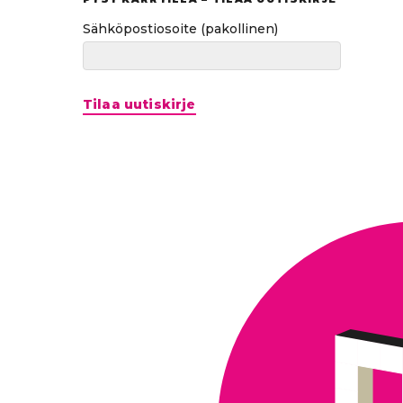
Sähköpostiosoite
(pakollinen)
Tilaa uutiskirje