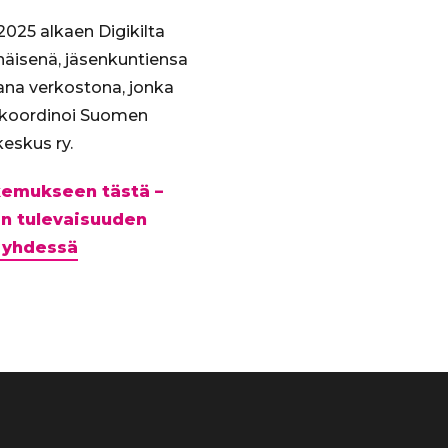
025 alkaen Digikilta
enäisenä, jäsenkuntiensa
ana verkostona, jonka
 koordinoi Suomen
eskus ry.
akemukseen tästä –
n tulevaisuuden
 yhdessä