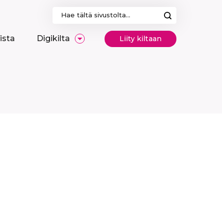
Haku:
ista
Digikilta
Liity kiltaan