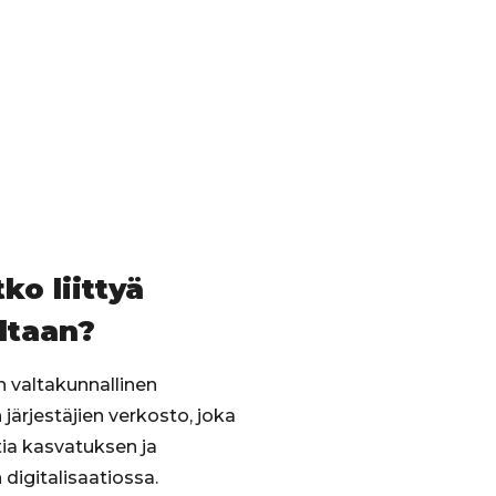
ko liittyä
ltaan?
on valtakunnallinen
järjestäjien verkosto, joka
ia kasvatuksen ja
digitalisaatiossa.