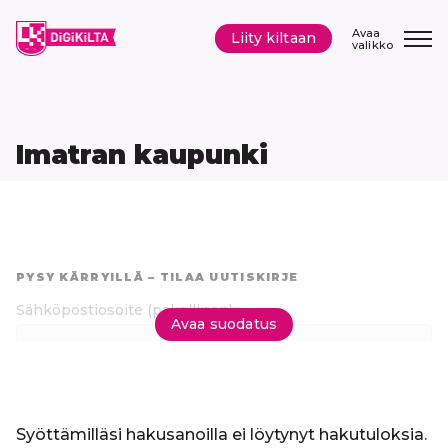
Siirry
sisältöön
Avaa
Liity kiltaan
valikko
Imatran kaupunki
Hyppää
suoraan
PYSY KÄRRYILLÄ – TILAA UUTISKIRJE
tuloksiin
Sähköpostiosoite
(pakollinen)
Avaa suodatus
Tilaa uutiskirje
Syöttämilläsi hakusanoilla ei löytynyt hakutuloksia.