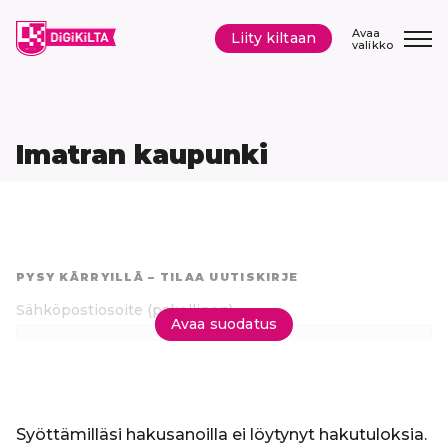
Siirry
sisältöön
Avaa
Liity kiltaan
valikko
Imatran kaupunki
Hyppää
suoraan
PYSY KÄRRYILLÄ – TILAA UUTISKIRJE
tuloksiin
Sähköpostiosoite
(pakollinen)
Avaa suodatus
Tilaa uutiskirje
Syöttämilläsi hakusanoilla ei löytynyt hakutuloksia.