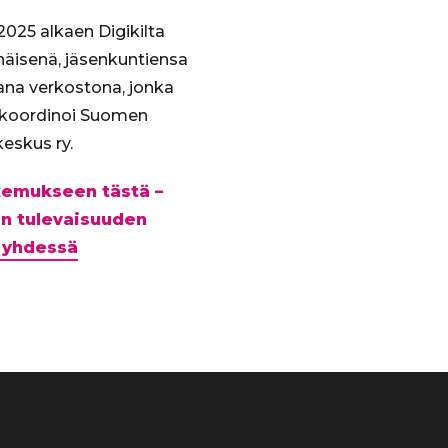
025 alkaen Digikilta
enäisenä, jäsenkuntiensa
ana verkostona, jonka
 koordinoi Suomen
eskus ry.
akemukseen tästä –
n tulevaisuuden
 yhdessä