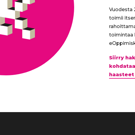
Vuodesta 2
toimii its
rahoittam
toimintaa
eOppimisk
Siirry h
kohdataa
haasteet