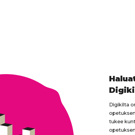
Haluat
Digiki
Digikilta 
opetuksen 
tukee kunt
opetuksen 