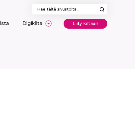
Haku:
ista
Digikilta
Liity kiltaan