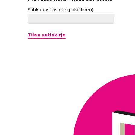
Sähköpostiosoite
(pakollinen)
Tilaa uutiskirje