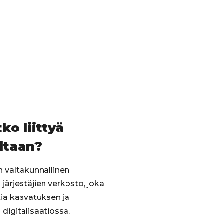
ko liittyä
ltaan?
on valtakunnallinen
järjestäjien verkosto, joka
ia kasvatuksen ja
digitalisaatiossa.