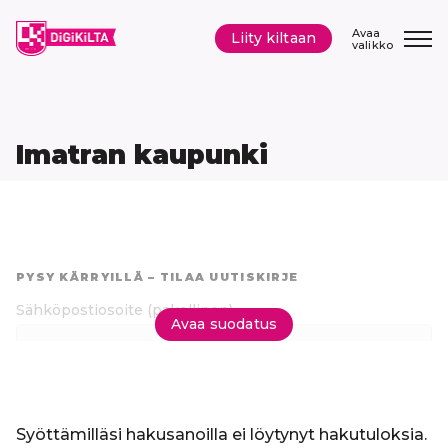
Siirry
sisältöön
Avaa
Liity kiltaan
valikko
Imatran kaupunki
Hyppää
suoraan
PYSY KÄRRYILLÄ – TILAA UUTISKIRJE
tuloksiin
Sähköpostiosoite
(pakollinen)
Avaa suodatus
Tilaa uutiskirje
Syöttämilläsi hakusanoilla ei löytynyt hakutuloksia.