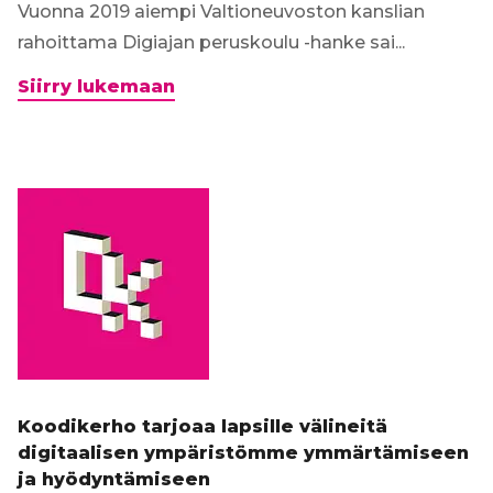
Vuonna 2019 aiempi Valtioneuvoston kanslian
rahoittama Digiajan peruskoulu -hanke sai...
Mitä
Siirry lukemaan
kuului
koulujen
digitalisaatiolle
ennen
kevään
2020
poikkeustilaa
–
Digiajan
peruskoulu
II
-
Koodikerho tarjoaa lapsille välineitä
selvitys
digitaalisen ympäristömme ymmärtämiseen
julkaistiin
ja hyödyntämiseen
18.5.2020