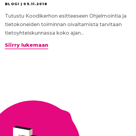
BLOGI |
09.11.2018
Tutustu Koodikerhon esitteeseen Ohjelmointia ja
tietokoneiden toiminnan oivaltamista tarvitaan
tietoyhteiskunnassa koko ajan...
Koodikerho
Siirry lukemaan
tarjoaa
lapsille
välineitä
digitaalisen
ympäristömme
ymmärtämiseen
ja
hyödyntämiseen