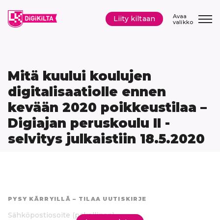
Siirry
sisältöön
Avaa
Liity kiltaan
valikko
Mitä kuului koulujen
digitalisaatiolle ennen
kevään 2020 poikkeustilaa –
Digiajan peruskoulu II -
selvitys julkaistiin 18.5.2020
Hyppää
suoraan
PYSY KÄRRYILLÄ – TILAA UUTISKIRJE
tuloksiin
Sähköpostiosoite
(pakollinen)