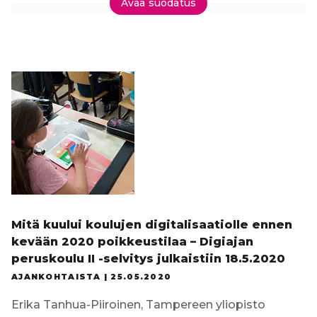
Avaa suodatus
Tilaa uutiskirje
Mitä kuului koulujen digitalisaatiolle ennen
kevään 2020 poikkeustilaa – Digiajan
peruskoulu II -selvitys julkaistiin 18.5.2020
AJANKOHTAISTA |
25.05.2020
Erika Tanhua-Piiroinen, Tampereen yliopisto