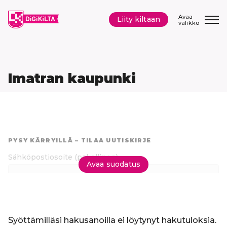
Siirry
sisältöön
Avaa
Liity kiltaan
valikko
Imatran kaupunki
Hyppää
suoraan
PYSY KÄRRYILLÄ – TILAA UUTISKIRJE
tuloksiin
Sähköpostiosoite
(pakollinen)
Avaa suodatus
Tilaa uutiskirje
Syöttämilläsi hakusanoilla ei löytynyt hakutuloksia.