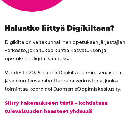
Haluatko liittyä Digikiltaan?
Digikilta on valtakunnallinen opetuksen järjestäjien
verkosto, joka tukee kuntia kasvatuksen ja
opetuksen digitalisaatiossa.
Vuodesta 2025 alkaen Digikilta toimii itsenäisenä,
jäsenkuntiensa rahoittamana verkostona, jonka
toimintaa koordinoi Suomen eOppimiskeskus ry.
Siirry hakemukseen tästä – kohdataan
tulevaisuuden haasteet yhdessä