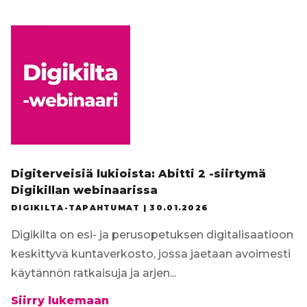
Tilaa uutiskirje
Digiterveisiä lukioista: Abitti 2 -siirtymä
Digikillan webinaarissa
DIGIKILTA-TAPAHTUMAT |
30.01.2026
Digikilta on esi- ja perusopetuksen digitalisaatioon
keskittyvä kuntaverkosto, jossa jaetaan avoimesti
käytännön ratkaisuja ja arjen...
Digiterveisiä
Siirry lukemaan