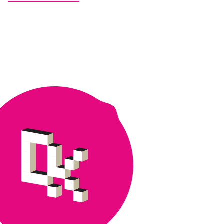
lukioista:
Abitti
2
-
siirtymä
Digikillan
webinaarissa