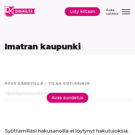
Siirry
sisältöön
Avaa
Liity kiltaan
valikko
Imatran kaupunki
Hyppää
suoraan
PYSY KÄRRYILLÄ – TILAA UUTISKIRJE
tuloksiin
Sähköpostiosoite
(pakollinen)
Avaa suodatus
Tilaa uutiskirje
Syöttämilläsi hakusanoilla ei löytynyt hakutuloksia.