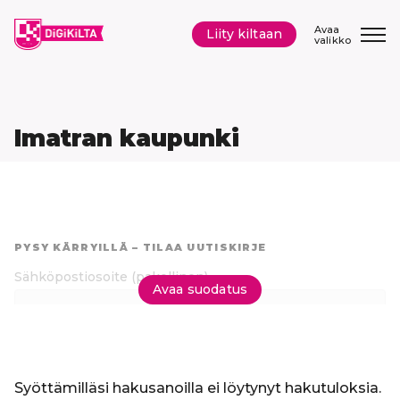
Siirry
sisältöön
Avaa
Liity kiltaan
valikko
Imatran kaupunki
Hyppää
suoraan
PYSY KÄRRYILLÄ – TILAA UUTISKIRJE
tuloksiin
Sähköpostiosoite
(pakollinen)
Avaa suodatus
Tilaa uutiskirje
Syöttämilläsi hakusanoilla ei löytynyt hakutuloksia.