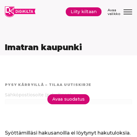
Siirry
sisältöön
Avaa
Liity kiltaan
valikko
Imatran kaupunki
Hyppää
suoraan
PYSY KÄRRYILLÄ – TILAA UUTISKIRJE
tuloksiin
Sähköpostiosoite
(pakollinen)
Avaa suodatus
Tilaa uutiskirje
Syöttämilläsi hakusanoilla ei löytynyt hakutuloksia.