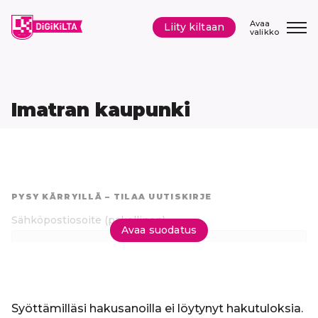
Siirry
sisältöön
Avaa
Liity kiltaan
valikko
Imatran kaupunki
Hyppää
suoraan
PYSY KÄRRYILLÄ – TILAA UUTISKIRJE
tuloksiin
Sähköpostiosoite
(pakollinen)
Avaa suodatus
Tilaa uutiskirje
Syöttämilläsi hakusanoilla ei löytynyt hakutuloksia.