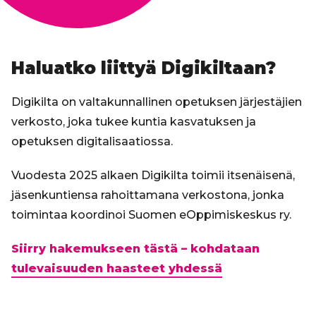
Haluatko liittyä Digikiltaan?
Digikilta on valtakunnallinen opetuksen järjestäjien
verkosto, joka tukee kuntia kasvatuksen ja
opetuksen digitalisaatiossa.
Vuodesta 2025 alkaen Digikilta toimii itsenäisenä,
jäsenkuntiensa rahoittamana verkostona, jonka
toimintaa koordinoi Suomen eOppimiskeskus ry.
Siirry hakemukseen tästä – kohdataan
tulevaisuuden haasteet yhdessä