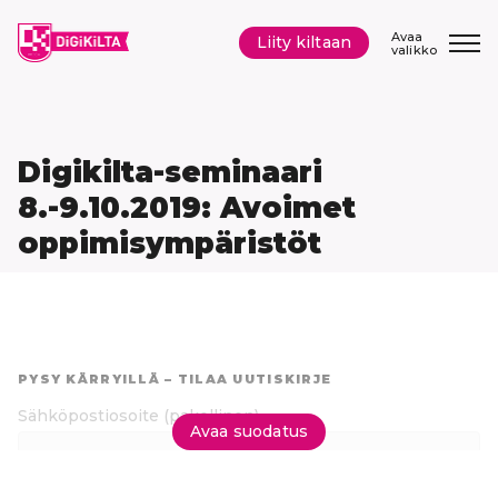
Siirry
sisältöön
Avaa
Liity kiltaan
valikko
Digikilta-seminaari
8.-9.10.2019: Avoimet
oppimisympäristöt
Hyppää
suoraan
PYSY KÄRRYILLÄ – TILAA UUTISKIRJE
tuloksiin
Sähköpostiosoite
(pakollinen)
Avaa suodatus