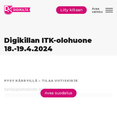
Siirry
sisältöön
Avaa
Liity kiltaan
valikko
Digikillan ITK-olohuone
18.-19.4.2024
Hyppää
suoraan
PYSY KÄRRYILLÄ – TILAA UUTISKIRJE
tuloksiin
Sähköpostiosoite
(pakollinen)
Avaa suodatus
Tilaa uutiskirje